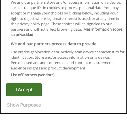
We and our partners store and/or access information on a device,
such as unique IDs in cookies to process personal data. You may
accept or manage your choices by clicking below, including your
right to object where legitimate interest is used, or at any time in
the privacy policy page. These choices will be signaled to our
partners and will not affect browsing data.
Más información sobre
su privacidad
We and our partners process data to provide:
Use precise geolocation data. Actively scan device characteristics for
identification. Store and/or access information on a device.
Regulamin
Personalised ads and content, ad and content measurement,
audience insights and product development.
Polityka ochrony danych osobowych
List of Partners (vendors)
Kontakt z Educaedu
I Accept
Copyright © Educaedu Business S.L. - CIF : B-95610580: -
www.educaedu.pl
Show Purposes