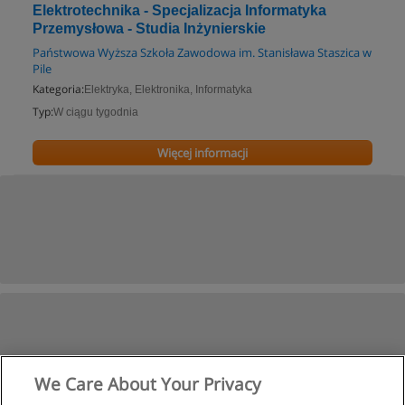
Elektrotechnika - Specjalizacja Informatyka
Przemysłowa - Studia Inżynierskie
Państwowa Wyższa Szkoła Zawodowa im. Stanisława Staszica w
Pile
Kategoria:
Elektryka, Elektronika, Informatyka
Typ:
W ciągu tygodnia
Więcej informacji
We Care About Your Privacy