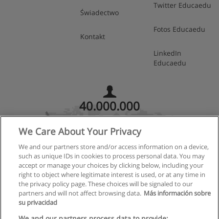
Twitter Educaedu
Świadectwo
Fotos Educaedu
Kontakt
LinkedIn
Educaedu
40.000.000
en
We Care About Your Privacy
Educaedu
We and our partners store and/or access information on a device,
such as unique IDs in cookies to process personal data. You may
accept or manage your choices by clicking below, including your
Dołącz do naszej społeczności
right to object where legitimate interest is used, or at any time in
the privacy policy page. These choices will be signaled to our
partners and will not affect browsing data.
Más información sobre
su privacidad
Regulamin
We and our partners process data to provide: