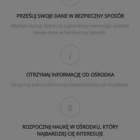
PRZEŚLIJ SWOJE DANE W BEZPIECZNY SPOSÓB
Wybierz kursy, które cię najbardziej interesują i prześlij
swoje dane w bezpieczny sposób.
OTRZYMAJ INFORMACJĘ OD OŚRODKA
Otrzymaj pełną informację bezpośrednio od ośrodków.
ROZPOCZNIJ NAUKĘ W OŚRODKU, KTÓRY
NAJBARDZIEJ CIĘ INTERESUJE