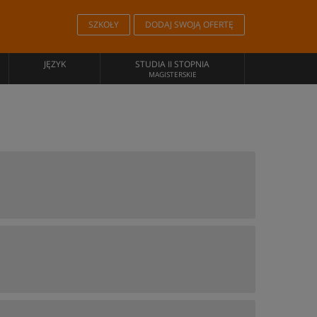
SZKOŁY
DODAJ SWOJĄ OFERTĘ
JĘZYK
STUDIA II STOPNIA
MAGISTERSKIE