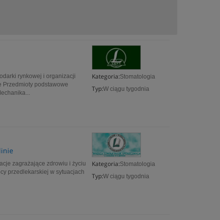
Kategoria:
arki rynkowej i organizacji
Stomatologia
ne Przedmioty podstawowe
Typ:
W ciągu tygodnia
echanika...
inie
Kategoria:
cje zagrażające zdrowiu i życiu
Stomatologia
cy przedlekarskiej w sytuacjach
Typ:
W ciągu tygodnia