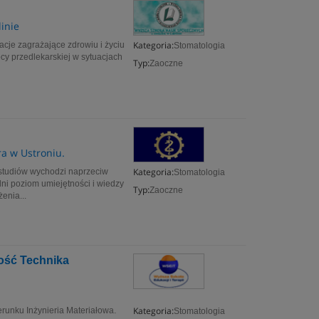
inie
Kategoria:
cje zagrażające zdrowiu i życiu
Stomatologia
cy przedlekarskiej w sytuacjach
Typ:
Zaoczne
ra w Ustroniu.
Kategoria:
u studiów wychodzi naprzeciw
Stomatologia
i poziom umiejętności i wiedzy
Typ:
Zaoczne
enia...
ność Technika
Kategoria:
ierunku Inżynieria Materiałowa.
Stomatologia