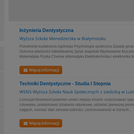
Inżynieria Dentystyczna
Wyższa Szkoła Menedżerska w Białymstoku
Przedmioty kształcenia ogólnego Psychologia społeczna Zasady gospod
Ochrona własności intelektualnej Język angielski Wychowanie fizycz
Matematyka Fizyka Chemia Informatyka Elektrotechnika i elektronika M
Więcej informacji
Techniki Dentystyczne - Studia I Stopnia
WSNS-Wyższa Szkoła Nauk Społecznych z siedzibą w Lubl
Licencjat Absolwent powinien umieć między innymi: rozpoznawać sytua
człowieka, podejmować działania ratunkowe, udzielać pierwszej pomo
nagłych, oceniać stan zdrowia ludności, zachorowalność w różnych...
Więcej informacji