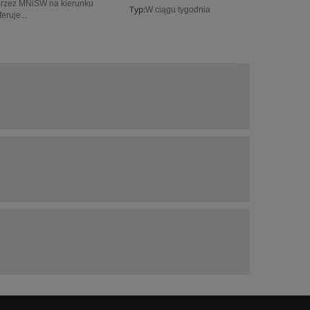
przez MNiSW na kierunku
Typ:
W ciągu tygodnia
eruje...