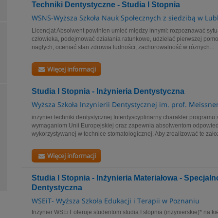
Techniki Dentystyczne - Studia I Stopnia
WSNS-Wyższa Szkoła Nauk Społecznych z siedzibą w Lubl
Licencjat Absolwent powinien umieć między innymi: rozpoznawać sytua
człowieka, podejmować działania ratunkowe, udzielać pierwszej pomo
nagłych, oceniać stan zdrowia ludności, zachorowalność w różnych...
Więcej informacji
Studia I Stopnia - Inżynieria Dentystyczna
Wyższa Szkoła Inzynierii Dentystycznej im. prof. Meissne
inżynier techniki dentystycznej Interdyscyplinarny charakter program
wymaganiom Unii Europejskiej oraz zapewnia absolwentom odpowiedn
wykorzystywanej w technice stomatologicznej. Aby zrealizować te założ
Więcej informacji
Studia I Stopnia - Inżynieria Materiałowa - Specjal
Dentystyczna
WSEiT- Wyższa Szkoła Edukacji i Terapii w Poznaniu
Inżynier WSEiT oferuje studentom studia I stopnia (inżynierskie)* na k