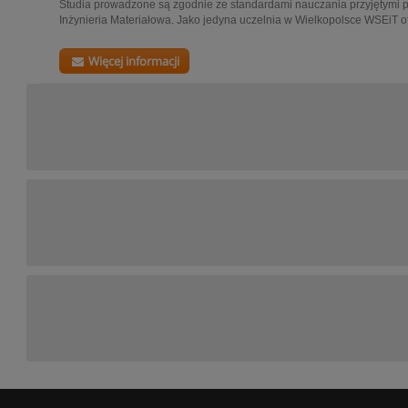
Studia prowadzone są zgodnie ze standardami nauczania przyjętymi 
Inżynieria Materiałowa. Jako jedyna uczelnia w Wielkopolsce WSEiT of
Więcej informacji