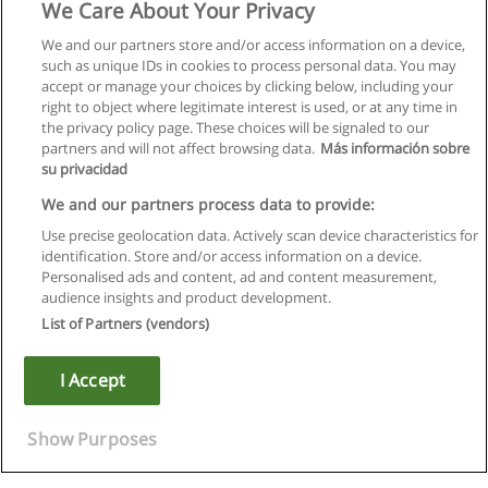
We Care About Your Privacy
We and our partners store and/or access information on a device,
such as unique IDs in cookies to process personal data. You may
accept or manage your choices by clicking below, including your
right to object where legitimate interest is used, or at any time in
the privacy policy page. These choices will be signaled to our
partners and will not affect browsing data.
Más información sobre
su privacidad
We and our partners process data to provide:
Use precise geolocation data. Actively scan device characteristics for
identification. Store and/or access information on a device.
Regulamin
Personalised ads and content, ad and content measurement,
audience insights and product development.
Polityka ochrony danych osobowych
List of Partners (vendors)
Kontakt z Educaedu
I Accept
Copyright © Educaedu Business S.L. - CIF : B-95610580: -
www.educaedu.pl
Show Purposes