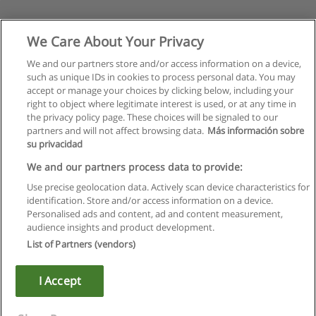
We Care About Your Privacy
We and our partners store and/or access information on a device,
such as unique IDs in cookies to process personal data. You may
accept or manage your choices by clicking below, including your
right to object where legitimate interest is used, or at any time in
Następne
the privacy policy page. These choices will be signaled to our
partners and will not affect browsing data.
Más información sobre
Strona
1
z
3
su privacidad
We and our partners process data to provide:
Use precise geolocation data. Actively scan device characteristics for
identification. Store and/or access information on a device.
Regulamin
Personalised ads and content, ad and content measurement,
audience insights and product development.
Polityka ochrony danych osobowych
List of Partners (vendors)
Kontakt z Educaedu
I Accept
Copyright © Educaedu Business S.L. - CIF : B-95610580: -
www.educaedu.pl