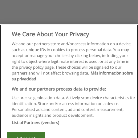
We Care About Your Privacy
We and our partners store and/or access information on a device,
such as unique IDs in cookies to process personal data. You may
Następne
accept or manage your choices by clicking below, including your
Strona
1
z
2
right to object where legitimate interest is used, or at any time in
the privacy policy page. These choices will be signaled to our
partners and will not affect browsing data.
Más información sobre
su privacidad
Regulamin
We and our partners process data to provide:
Use precise geolocation data. Actively scan device characteristics for
Polityka ochrony danych osobowych
identification. Store and/or access information on a device.
Personalised ads and content, ad and content measurement,
Kontakt z Educaedu
audience insights and product development.
List of Partners (vendors)
Copyright © Educaedu Business S.L. - CIF : B-95610580: -
www.educaedu.pl