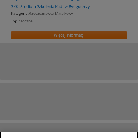
SKK- Studium Szkolenia Kadr w Bydgoszczy
Kategoria:
Rzeczoznawca Majątkowy
Typ:
Zaoczne
Więcej informacji