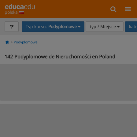
polska
Typ kursu:
Podyplomowe
typ / Miejsce
kat
Podyplomowe
142
Podyplomowe de Nieruchomości en Poland