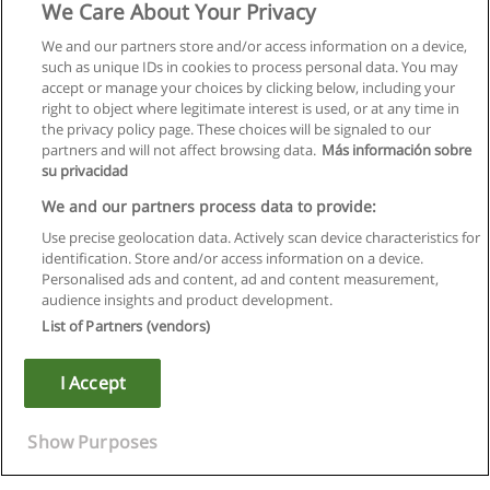
We Care About Your Privacy
We and our partners store and/or access information on a device,
such as unique IDs in cookies to process personal data. You may
accept or manage your choices by clicking below, including your
right to object where legitimate interest is used, or at any time in
Następne
the privacy policy page. These choices will be signaled to our
partners and will not affect browsing data.
Más información sobre
Strona
1
z
8
su privacidad
We and our partners process data to provide:
Use precise geolocation data. Actively scan device characteristics for
identification. Store and/or access information on a device.
Regulamin
Personalised ads and content, ad and content measurement,
audience insights and product development.
Polityka ochrony danych osobowych
List of Partners (vendors)
Kontakt z Educaedu
I Accept
Copyright © Educaedu Business S.L. - CIF : B-95610580: -
www.educaedu.pl
Show Purposes