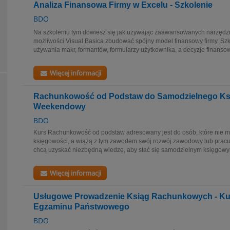
Analiza Finansowa Firmy w Excelu - Szkolenie
BDO
Na szkoleniu tym dowiesz się jak używając zaawansowanych narzędzi
możliwości Visual Basica zbudować spójny model finansowy firmy. Szk
używania makr, formantów, formularzy użytkownika, a decyzje finansow
Więcej informacji
Rachunkowość od Podstaw do Samodzielnego Ks
Weekendowy
BDO
Kurs Rachunkowość od podstaw adresowany jest do osób, które nie mi
księgowości, a wiążą z tym zawodem swój rozwój zawodowy lub pracuj
chcą uzyskać niezbędną wiedzę, aby stać się samodzielnym księgowym
Więcej informacji
Usługowe Prowadzenie Ksiąg Rachunkowych - Ku
Egzaminu Państwowego
BDO