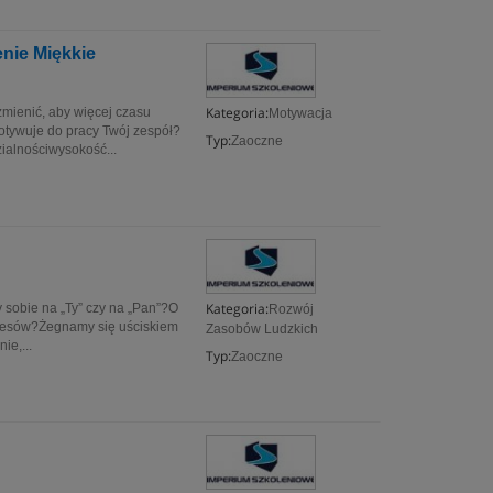
nie Miękkie
Kategoria:
mienić, aby więcej czasu
Motywacja
motywuje do pracy Twój zespół?
Typ:
Zaoczne
ialnościwysokość...
Kategoria:
sobie na „Ty” czy na „Pan”?O
Rozwój
resów?Żegnamy się uściskiem
Zasobów Ludzkich
ie,...
Typ:
Zaoczne