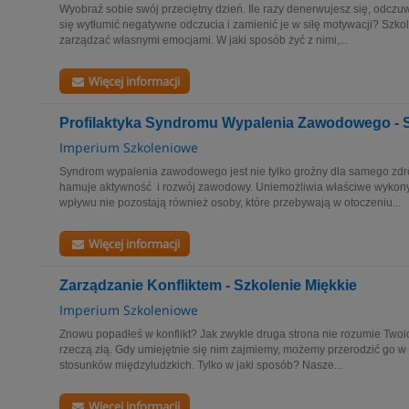
Wyobraź sobie swój przeciętny dzień. Ile razy denerwujesz się, odczuw
się wytłumić negatywne odczucia i zamienić je w siłę motywacji? Szko
zarządzać własnymi emocjami. W jaki sposób żyć z nimi,...
Więcej informacji
Profilaktyka Syndromu Wypalenia Zawodowego - S
Imperium Szkoleniowe
Syndrom wypalenia zawodowego jest nie tylko groźny dla samego zdr
hamuje aktywność i rozwój zawodowy. Uniemożliwia właściwe wykon
wpływu nie pozostają również osoby, które przebywają w otoczeniu...
Więcej informacji
Zarządzanie Konfliktem - Szkolenie Miękkie
Imperium Szkoleniowe
Znowu popadłeś w konflikt? Jak zwykle druga strona nie rozumie Twoich
rzeczą złą. Gdy umiejętnie się nim zajmiemy, możemy przerodzić go w ź
stosunków międzyludzkich. Tylko w jaki sposób? Nasze...
Więcej informacji