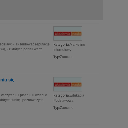
Kategoria:
edziały: - jak budować reputację
Marketing
ą, - z których portali warto
Internetowy
Typ:
Zaoczne
niu się
Kategoria:
zytaniu i pisaniu u dzieci o
Edukacja
órych funkcji poznawczych,
Podstawowa
Typ:
Zaoczne