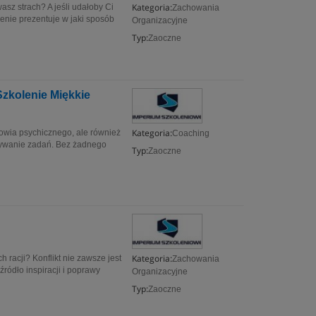
Kategoria:
asz strach? A jeśli udałoby Ci
Zachowania
lenie prezentuje w jaki sposób
Organizacyjne
Typ:
Zaoczne
zkolenie Miękkie
Kategoria:
owia psychicznego, ale również
Coaching
ywanie zadań. Bez żadnego
Typ:
Zaoczne
Kategoria:
 racji? Konflikt nie zawsze jest
Zachowania
ródło inspiracji i poprawy
Organizacyjne
Typ:
Zaoczne