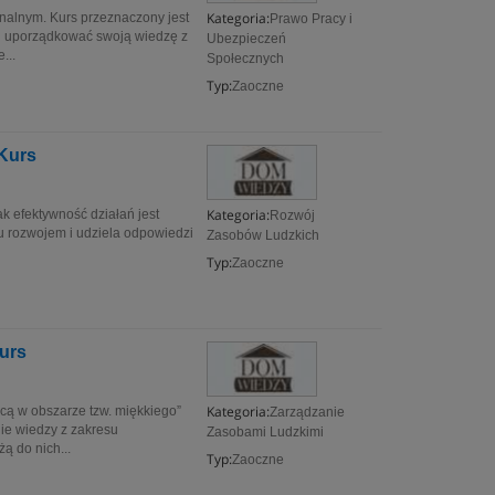
Kategoria:
nalnym. Kurs przeznaczony jest
Prawo Pracy i
ch uporządkować swoją wiedzę z
Ubezpieczeń
...
Społecznych
Typ:
Zaoczne
 Kurs
Kategoria:
k efektywność działań jest
Rozwój
u rozwojem i udziela odpowiedzi
Zasobów Ludzkich
Typ:
Zaoczne
urs
Kategoria:
cą w obszarze tzw. miękkiego”
Zarządzanie
ie wiedzy z zakresu
Zasobami Ludzkimi
ą do nich...
Typ:
Zaoczne