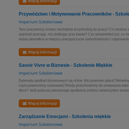
Więcej informacji
Przywództwo i Motywowanie Pracowników - Szkole
Imperium Szkoleniowe
Twoi pracownicy znowu niechętnie przychodzą do pracy? Co możesz z
spędzali pracując, niż plotkując przy kawie? Czy sprawdziłeś już, co 
dobra atmosfera w miejscu pracypoczucie samodzielności i odpowiedz
Więcej informacji
Savoir Vivre w Biznesie - Szkolenie Miękkie
Imperium Szkoleniowe
Dylematy spotkań biznesowych są różne: Kto powinien płacić?Mówimy 
czym powinniśmy rozmawiać?Kiedy przechodzimy do omawiania inte
dłoni? Jeśli podczas pierwszego spotkania zrobisz niekorzystne wrażen
Więcej informacji
Zarządzanie Emocjami - Szkolenia miękkie
Imperium Szkoleniowe