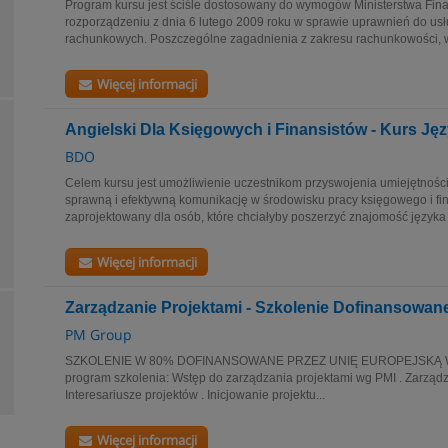
Program kursu jest ściśle dostosowany do wymogów Ministerstwa Fin
rozporządzeniu z dnia 6 lutego 2009 roku w sprawie uprawnień do u
rachunkowych. Poszczególne zagadnienia z zakresu rachunkowości, 
Więcej informacji
Angielski Dla Księgowych i Finansistów - Kurs J
BDO
Celem kursu jest umożliwienie uczestnikom przyswojenia umiejętnośc
sprawną i efektywną komunikację w środowisku pracy księgowego i fina
zaprojektowany dla osób, które chciałyby poszerzyć znajomość języka 
Więcej informacji
Zarządzanie Projektami - Szkolenie Dofinansowan
PM Group
SZKOLENIE W 80% DOFINANSOWANE PRZEZ UNIĘ EUROPEJSKĄ
program szkolenia: Wstęp do zarządzania projektami wg PMI . Zarządz
Interesariusze projektów . Inicjowanie projektu...
Więcej informacji