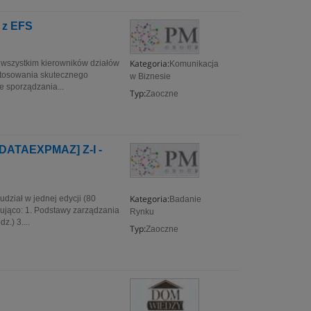
 z EFS
Kategoria:
e wszystkim kierowników działów
Komunikacja
stosowania skutecznego
w Biznesie
e sporządzania...
Typ:
Zaoczne
 [DATAEXPMAZ] Z-I -
Kategoria:
iał w jednej edycji (80
Badanie
pująco: 1. Podstawy zarządzania
Rynku
z.) 3....
Typ:
Zaoczne