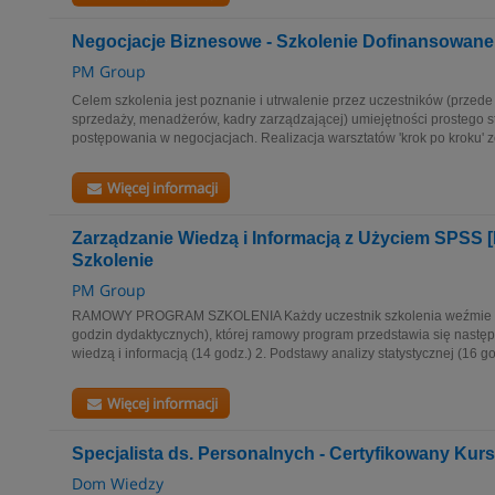
Negocjacje Biznesowe - Szkolenie Dofinansowane
PM Group
Celem szkolenia jest poznanie i utrwalenie przez uczestników (przed
sprzedaży, menadżerów, kadry zarządzającej) umiejętności prostego 
postępowania w negocjacjach. Realizacja warsztatów 'krok po kroku' z
Więcej informacji
Zarządzanie Wiedzą i Informacją z Użyciem SPSS
Szkolenie
PM Group
RAMOWY PROGRAM SZKOLENIA Każdy uczestnik szkolenia weźmie udz
godzin dydaktycznych), której ramowy program przedstawia się nastę
wiedzą i informacją (14 godz.) 2. Podstawy analizy statystycznej (16 god
Więcej informacji
Specjalista ds. Personalnych - Certyfikowany Kurs
Dom Wiedzy