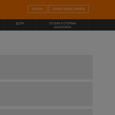
SZKOŁY
DODAJ SWOJĄ OFERTĘ
JĘZYK
STUDIA II STOPNIA
MAGISTERSKIE