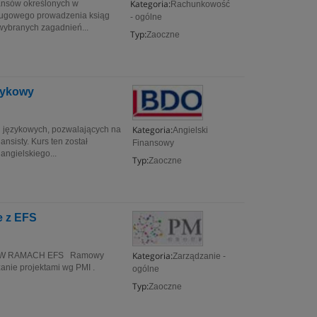
Kategoria:
ansów określonych w
Rachunkowość
sługowego prowadzenia ksiąg
- ogólne
wybranych zagadnień...
Typ:
Zaoczne
ęzykowy
Kategoria:
i językowych, pozwalających na
Angielski
nsisty. Kurs ten został
Finansowy
angielskiego...
Typ:
Zaoczne
e z EFS
Kategoria:
 W RAMACH EFS Ramowy
Zarządzanie -
anie projektami wg PMI .
ogólne
Typ:
Zaoczne