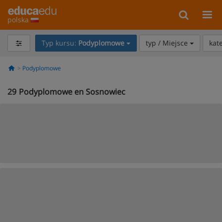
polska
Typ kursu:
Podyplomowe
typ / Miejsce
kat
Podyplomowe
29
Podyplomowe en Sosnowiec