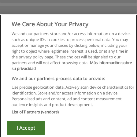
We Care About Your Privacy
We and our partners store and/or access information on a device,
such as unique IDs in cookies to process personal data. You may
accept or manage your choices by clicking below, including your
right to object where legitimate interest is used, or at any time in
Następne
the privacy policy page. These choices will be signaled to our
partners and will not affect browsing data.
Más información sobre
Strona
1
z
2
su privacidad
We and our partners process data to provide:
Use precise geolocation data. Actively scan device characteristics for
identification. Store and/or access information on a device.
Regulamin
Personalised ads and content, ad and content measurement,
audience insights and product development.
Polityka ochrony danych osobowych
List of Partners (vendors)
Kontakt z Educaedu
I Accept
Copyright © Educaedu Business S.L. - CIF : B-95610580: -
www.educaedu.pl