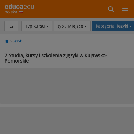
polska
Typ kursu
typ / Miejsce
kategoria:
Języki
Języki
7
Studia, kursy i szkolenia z Języki w Kujawsko-
Pomorskie