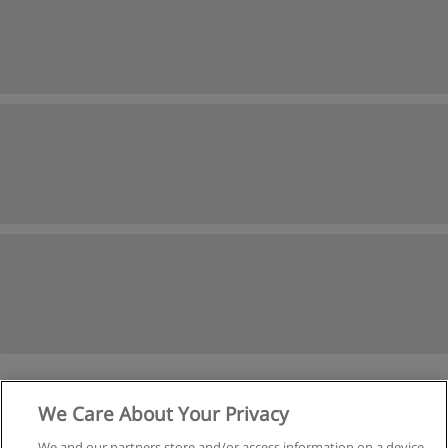
1
2
Następne
We Care About Your Privacy
We and our partners store and/or access information on a device,