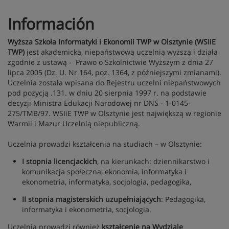
Información
Wyższa Szkoła Informatyki i Ekonomii TWP w Olsztynie (WSIiE
TWP)
jest akademicką, niepaństwową uczelnią wyższą i działa
zgodnie z ustawą - Prawo o Szkolnictwie Wyższym z dnia 27
lipca 2005 (Dz. U. Nr 164, poz. 1364, z późniejszymi zmianami).
Uczelnia została wpisana do Rejestru uczelni niepaństwowych
pod pozycją .131. w dniu 20 sierpnia 1997 r. na podstawie
decyzji Ministra Edukacji Narodowej nr DNS - 1-0145-
275/TMB/97. WSIiE TWP w Olsztynie jest największą w regionie
Warmii i Mazur Uczelnią niepubliczną.
Uczelnia prowadzi kształcenia na studiach – w Olsztynie:
I stopnia licencjackich
, na kierunkach: dziennikarstwo i
komunikacja społeczna, ekonomia, informatyka i
ekonometria, informatyka, socjologia, pedagogika,
II stopnia magisterskich uzupełniających
: Pedagogika,
informatyka i ekonometria, socjologia.
Uczelnia prowadzi również
kształcenie na Wydziale