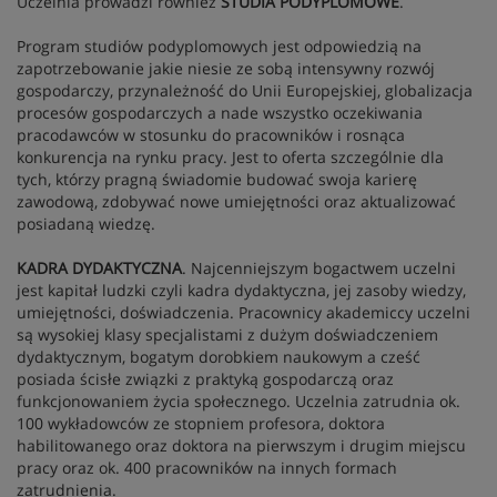
Uczelnia prowadzi również
STUDIA PODYPLOMOWE
.
Program studiów podyplomowych jest odpowiedzią na
zapotrzebowanie jakie niesie ze sobą intensywny rozwój
gospodarczy, przynależność do Unii Europejskiej, globalizacja
procesów gospodarczych a nade wszystko oczekiwania
pracodawców w stosunku do pracowników i rosnąca
konkurencja na rynku pracy. Jest to oferta szczególnie dla
tych, którzy pragną świadomie budować swoja karierę
zawodową, zdobywać nowe umiejętności oraz aktualizować
posiadaną wiedzę.
KADRA DYDAKTYCZNA
. Najcenniejszym bogactwem uczelni
jest kapitał ludzki czyli kadra dydaktyczna, jej zasoby wiedzy,
umiejętności, doświadczenia. Pracownicy akademiccy uczelni
są wysokiej klasy specjalistami z dużym doświadczeniem
dydaktycznym, bogatym dorobkiem naukowym a cześć
posiada ścisłe związki z praktyką gospodarczą oraz
funkcjonowaniem życia społecznego. Uczelnia zatrudnia ok.
100 wykładowców ze stopniem profesora, doktora
habilitowanego oraz doktora na pierwszym i drugim miejscu
pracy oraz ok. 400 pracowników na innych formach
zatrudnienia.