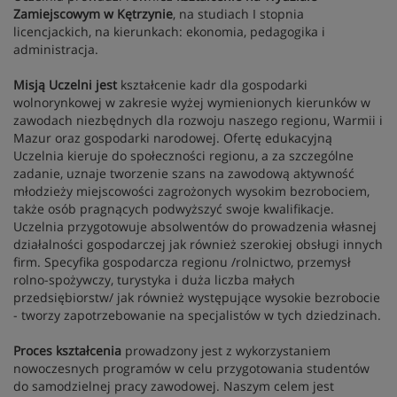
Zamiejscowym w Kętrzynie
, na studiach I stopnia
licencjackich, na kierunkach: ekonomia, pedagogika i
administracja.
Misją Uczelni jest
kształcenie kadr dla gospodarki
wolnorynkowej w zakresie wyżej wymienionych kierunków w
zawodach niezbędnych dla rozwoju naszego regionu, Warmii i
Mazur oraz gospodarki narodowej. Ofertę edukacyjną
Uczelnia kieruje do społeczności regionu, a za szczególne
zadanie, uznaje tworzenie szans na zawodową aktywność
młodzieży miejscowości zagrożonych wysokim bezrobociem,
także osób pragnących podwyższyć swoje kwalifikacje.
Uczelnia przygotowuje absolwentów do prowadzenia własnej
działalności gospodarczej jak również szerokiej obsługi innych
firm. Specyfika gospodarcza regionu /rolnictwo, przemysł
rolno-spożywczy, turystyka i duża liczba małych
przedsiębiorstw/ jak również występujące wysokie bezrobocie
- tworzy zapotrzebowanie na specjalistów w tych dziedzinach.
Proces kształcenia
prowadzony jest z wykorzystaniem
nowoczesnych programów w celu przygotowania studentów
do samodzielnej pracy zawodowej. Naszym celem jest