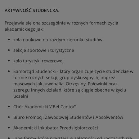
AKTYWNOŚĆ STUDENCKA.
Przejawia się ona szczególnie w rożnych formach życia
akademickiego jak:
koła naukowe na każdym kierunku studiów
sekcje sportowe i turystyczne
koło turystyki rowerowej
Samorząd Studencki - który organizuje życie studenckie w
formie rożnych sekcji, grup dyskusyjnych, imprez
masowych jak Juwenalia, Otrzęsiny, Połowinki oraz
szeregu innych działań, które są ciągle obecne w życiu
uczelni
Chór Akademicki \"Bel Canto\"
Biuro Promocji Zawodowej Studentów i Absolwentów
Akademicki Inkubator Przedsiębiorczości
inne formy, które powstają w zależności od rodzących się