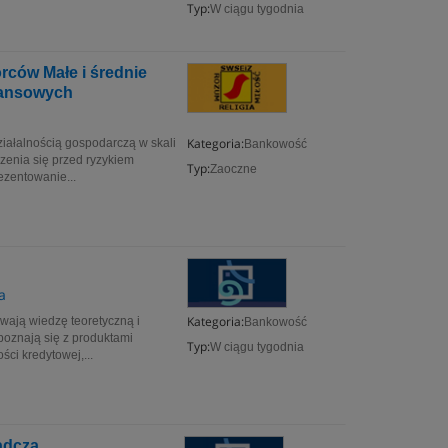
Typ:
W ciągu tygodnia
rców Małe i średnie
inansowych
Kategoria:
iałalnością gospodarczą w skali
Bankowość
zenia się przed ryzykiem
Typ:
Zaoczne
ezentowanie...
a
Kategoria:
wają wiedzę teoretyczną i
Bankowość
oznają się z produktami
Typ:
W ciągu tygodnia
ci kredytowej,...
ądcza