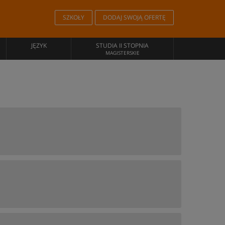
SZKOŁY
DODAJ SWOJĄ OFERTĘ
JĘZYK
STUDIA II STOPNIA
MAGISTERSKIE