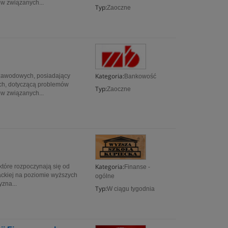
w związanych...
Typ:
Zaoczne
Kategoria:
h zawodowych, posiadający
Bankowość
ych, dotyczącą problemów
Typ:
Zaoczne
w związanych...
Kategoria:
które rozpoczynają się od
Finanse -
ackiej na poziomie wyższych
ogólne
zna...
Typ:
W ciągu tygodnia