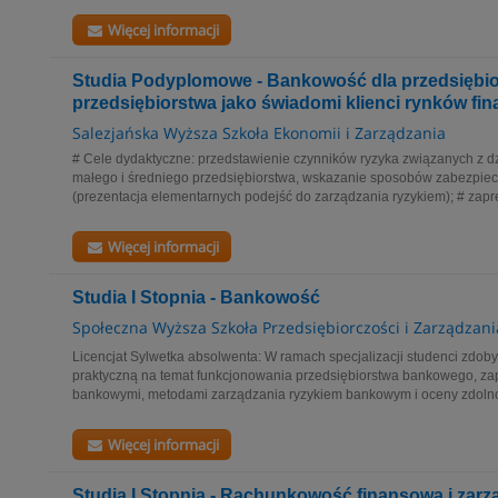
Więcej informacji
Studia Podyplomowe - Bankowość dla przedsiębio
przedsiębiorstwa jako świadomi klienci rynków f
Salezjańska Wyższa Szkoła Ekonomii i Zarządzania
# Cele dydaktyczne: przedstawienie czynników ryzyka związanych z dz
małego i średniego przedsiębiorstwa, wskazanie sposobów zabezpiec
(prezentacja elementarnych podejść do zarządzania ryzykiem); # zapr
Więcej informacji
Studia I Stopnia - Bankowość
Społeczna Wyższa Szkoła Przedsiębiorczości i Zarządzani
Licencjat Sylwetka absolwenta: W ramach specjalizacji studenci zdoby
praktyczną na temat funkcjonowania przedsiębiorstwa bankowego, zap
bankowymi, metodami zarządzania ryzykiem bankowym i oceny zdolnoś
Więcej informacji
Studia I Stopnia - Rachunkowość finansowa i zarz