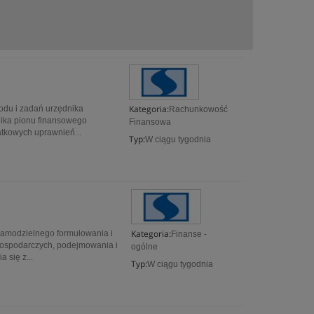
Kategoria:
odu i zadań urzędnika
Rachunkowość
nika pionu finansowego
Finansowa
tkowych uprawnień...
Typ:
W ciągu tygodnia
Kategoria:
samodzielnego formułowania i
Finanse -
ospodarczych, podejmowania i
ogólne
 się z...
Typ:
W ciągu tygodnia