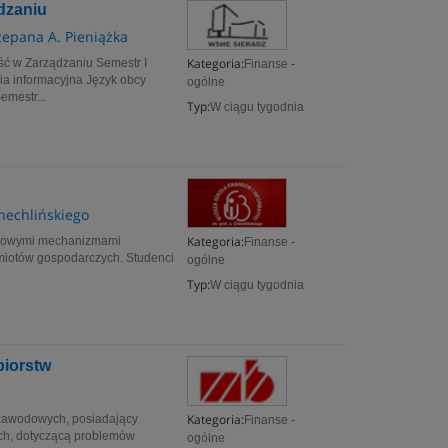
dzaniu
epana A. Pieniążka
Kategoria:
ść w Zarządzaniu Semestr I
Finanse -
ia informacyjna Język obcy
ogólne
emestr...
Typ:
W ciągu tygodnia
Chechlińskiego
Kategoria:
ansowymi mechanizmami
Finanse -
dmiotów gospodarczych. Studenci
ogólne
Typ:
W ciągu tygodnia
biorstw
Kategoria:
h zawodowych, posiadający
Finanse -
ych, dotyczącą problemów
ogólne