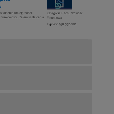
a
Kategoria:
ztałcenie umiejętności i
Rachunkowość
achunkowości. Celem kształcenia
Finansowa
Typ:
W ciągu tygodnia