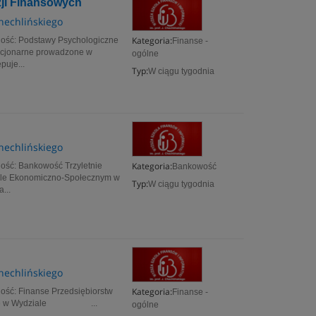
zji Finansowych
Chechlińskiego
Kategoria:
lność: Podstawy Psychologiczne
Finanse -
stacjonarne prowadzone w
ogólne
uje...
Typ:
W ciągu tygodnia
Chechlińskiego
Kategoria:
ność: Bankowość Trzyletnie
Bankowość
ziale Ekonomiczno-Społecznym w
Typ:
W ciągu tygodnia
...
Chechlińskiego
Kategoria:
ność: Finanse Przedsiębiorstw
Finanse -
owadzone w Wydziale ...
ogólne