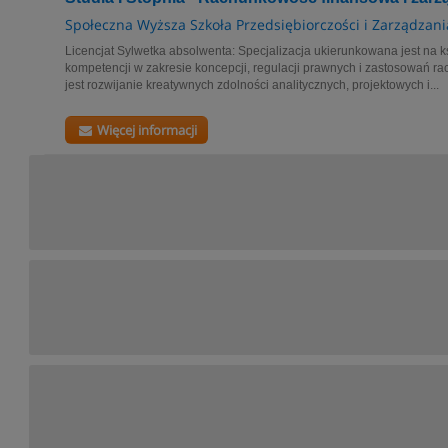
Społeczna Wyższa Szkoła Przedsiębiorczości i Zarządzani
Licencjat Sylwetka absolwenta: Specjalizacja ukierunkowana jest na ks
kompetencji w zakresie koncepcji, regulacji prawnych i zastosowań r
jest rozwijanie kreatywnych zdolności analitycznych, projektowych i...
Więcej informacji