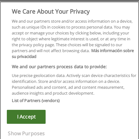
We Care About Your Privacy
We and our partners store and/or access information on a device,
such as unique IDs in cookies to process personal data. You may
accept or manage your choices by clicking below, including your
right to object where legitimate interest is used, or at any time in
the privacy policy page. These choices will be signaled to our
partners and will not affect browsing data.
Más información sobre
su privacidad
We and our partners process data to provide:
Use precise geolocation data. Actively scan device characteristics for
identification. Store and/or access information on a device.
Regulamin
Personalised ads and content, ad and content measurement,
audience insights and product development.
Polityka ochrony danych osobowych
List of Partners (vendors)
Kontakt z Educaedu
I Accept
Copyright © Educaedu Business S.L. - CIF : B-95610580: -
www.educaedu.pl
Show Purposes