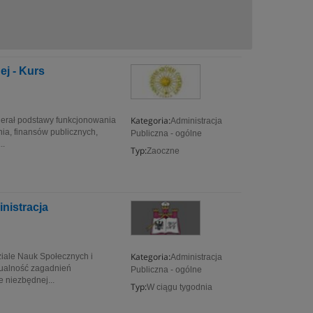
j - Kurs
Kategoria:
ierał podstawy funkcjonowania
Administracja
ia, finansów publicznych,
Publiczna - ogólne
..
Typ:
Zaoczne
inistracja
Kategoria:
iale Nauk Społecznych i
Administracja
tualność zagadnień
Publiczna - ogólne
 niezbędnej...
Typ:
W ciągu tygodnia