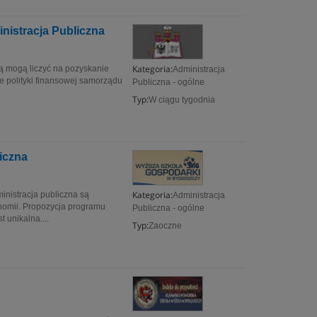
inistracja Publiczna
Kategoria:
ną mogą liczyć na pozyskanie
Administracja
że polityki finansowej samorządu
Publiczna - ogólne
Typ:
W ciągu tygodnia
liczna
Kategoria:
inistracja publiczna są
Administracja
onomii. Propozycja programu
Publiczna - ogólne
 unikalna....
Typ:
Zaoczne