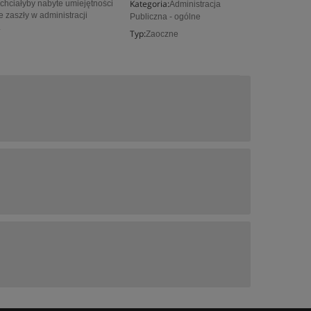
Kategoria:
chciałyby nabyte umiejętności
Administracja
 zaszły w administracji
Publiczna - ogólne
.
Typ:
Zaoczne