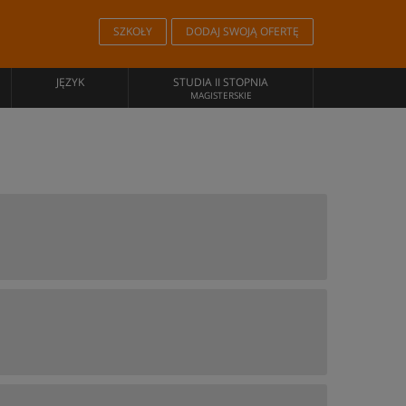
SZKOŁY
DODAJ SWOJĄ OFERTĘ
JĘZYK
STUDIA II STOPNIA
MAGISTERSKIE