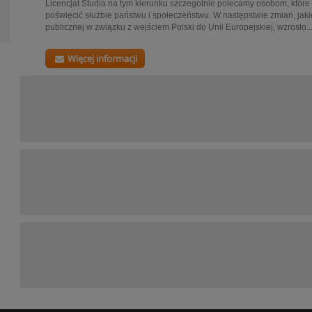
Licencjat Studia na tym kierunku szczególnie polecamy osobom, które 
poświęcić służbie państwu i społeczeństwu. W następstwie zmian, jakie
publicznej w związku z wejściem Polski do Unii Europejskiej, wzrosło..
Więcej informacji