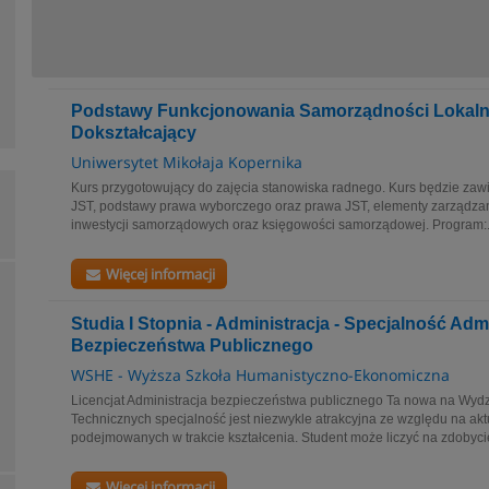
Podstawy Funkcjonowania Samorządności Lokalne
Dokształcający
Uniwersytet Mikołaja Kopernika
Kurs przygotowujący do zajęcia stanowiska radnego. Kurs będzie zaw
JST, podstawy prawa wyborczego oraz prawa JST, elementy zarządzan
inwestycji samorządowych oraz księgowości samorządowej. Program:.
Więcej informacji
Studia I Stopnia - Administracja - Specjalność Adm
Bezpieczeństwa Publicznego
WSHE - Wyższa Szkoła Humanistyczno-Ekonomiczna
Licencjat Administracja bezpieczeństwa publicznego Ta nowa na Wydz
Technicznych specjalność jest niezwykle atrakcyjna ze względu na ak
podejmowanych w trakcie kształcenia. Student może liczyć na zdobycie
Więcej informacji