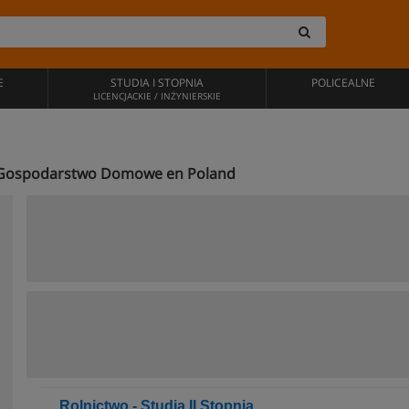
E
STUDIA I STOPNIA
POLICEALNE
LICENCJACKIE / INŻYNIERSKIE
 i Gospodarstwo Domowe en Poland
Rolnictwo - Studia II Stopnia