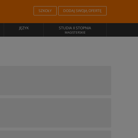
SZKOŁY
DODAJ SWOJĄ OFERTĘ
JĘZYK
STUDIA II STOPNIA
MAGISTERSKIE