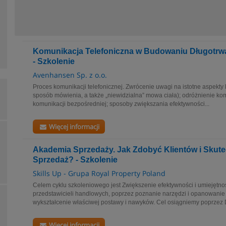
Komunikacja Telefoniczna w Budowaniu Długotrwał
- Szkolenie
Avenhansen Sp. z o.o.
Proces komunikacji telefonicznej. Zwrócenie uwagi na istotne aspekty 
sposób mówienia, a także „niewidzialna” mowa ciała); odróżnienie kom
komunikacji bezpośredniej; sposoby zwiększania efektywności...
Więcej informacji
Akademia Sprzedaży. Jak Zdobyć Klientów i Skute
Sprzedaż? - Szkolenie
Skills Up - Grupa Royal Property Poland
Celem cyklu szkoleniowego jest Zwiększenie efektywności i umiejętn
przedstawicieli handlowych, poprzez poznanie narzędzi i opanowanie
wykształcenie właściwej postawy i nawyków. Cel osiągniemy poprzez D
Więcej informacji