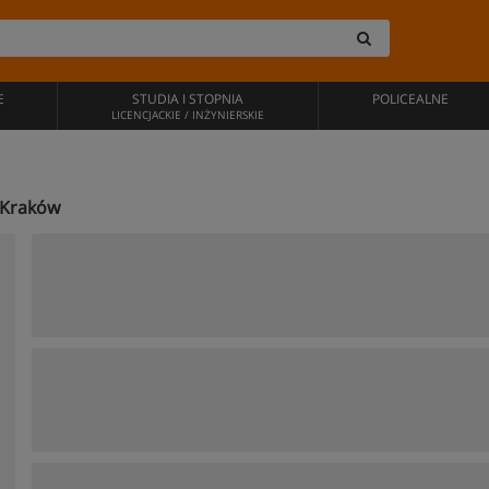
E
STUDIA I STOPNIA
POLICEALNE
LICENCJACKIE / INŻYNIERSKIE
w Kraków