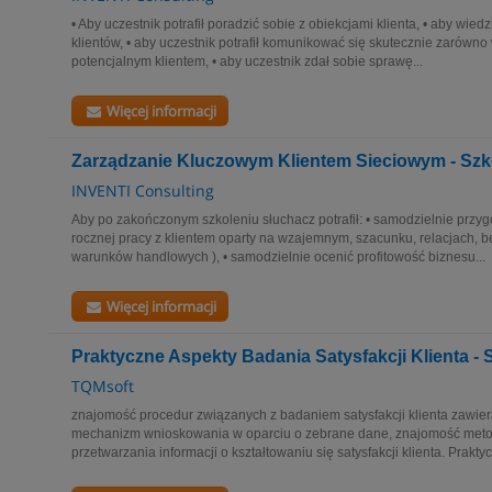
• Aby uczestnik potrafił poradzić sobie z obiekcjami klienta, • aby wied
klientów, • aby uczestnik potrafił komunikować się skutecznie zarówno 
potencjalnym klientem, • aby uczestnik zdał sobie sprawę...
Więcej informacji
Zarządzanie Kluczowym Klientem Sieciowym - Szk
INVENTI Consulting
Aby po zakończonym szkoleniu słuchacz potrafił: • samodzielnie przyg
rocznej pracy z klientem oparty na wzajemnym, szacunku, relacjach, 
warunków handlowych ), • samodzielnie ocenić profitowość biznesu...
Więcej informacji
Praktyczne Aspekty Badania Satysfakcji Klienta - 
TQMsoft
znajomość procedur związanych z badaniem satysfakcji klienta zawie
mechanizm wnioskowania w oparciu o zebrane dane, znajomość metod i
przetwarzania informacji o kształtowaniu się satysfakcji klienta. Praktyc