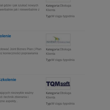
Kategoria:
ział gdzie i jak szukać nowych
Obsługa
werbalnie jak i niewerbalnie z
Klienta
Typ:
W ciągu tygodnia
olenie
Kategoria:
otować Joint Biznes Plan ( Plan
Obsługa
bez konieczności poprawiania
Klienta
Typ:
W ciągu tygodnia
Szkolenie
Kategoria:
rających niezwykle ważny
Obsługa
 technik zbierania i
Klienta
zne aspekty...
Typ:
W ciągu tygodnia