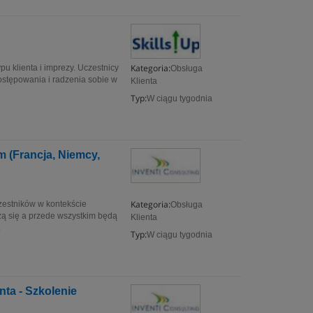
Kategoria:
u klienta i imprezy. Uczestnicy
Obsługa
ostępowania i radzenia sobie w
Klienta
Typ:
W ciągu tygodnia
 (Francja, Niemcy,
Kategoria:
zestników w kontekście
Obsługa
zą się a przede wszystkim będą
Klienta
.
Typ:
W ciągu tygodnia
ta - Szkolenie