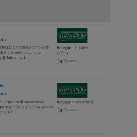
niu
Kategoria:
 dotyczącą finansów rynkowych
Finanse -
ch w gospodarce rynkowej.
ogólne
ji dotyczących...
Typ:
Zaoczne
tw
niu
Kategoria:
h, organizacji bankowości,
Bankowość
t poznaje różne typy banków oraz
Typ:
Zaoczne
owości:...