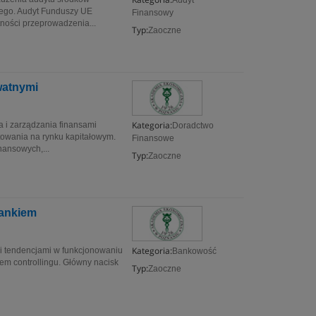
Audyt
nego. Audyt Funduszy UE
Finansowy
ności przeprowadzenia...
Typ:
Zaoczne
watnymi
Kategoria:
 i zarządzania finansami
Doradctwo
towania na rynku kapitałowym.
Finansowe
nansowych,...
Typ:
Zaoczne
Bankiem
Kategoria:
i tendencjami w funkcjonowaniu
Bankowość
em controllingu. Główny nacisk
Typ:
Zaoczne