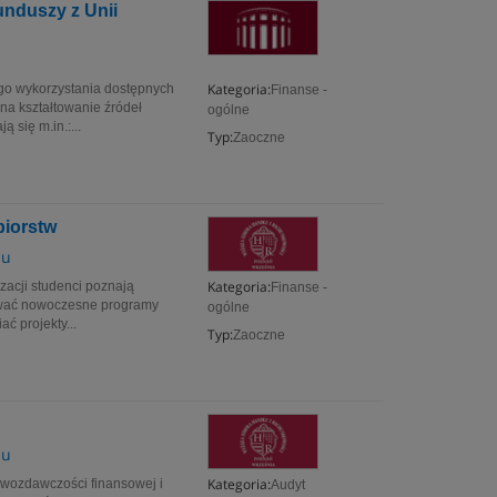
unduszy z Unii
Kategoria:
ego wykorzystania dostępnych
Finanse -
na kształtowanie źródeł
ogólne
się m.in.:...
Typ:
Zaoczne
biorstw
iu
Kategoria:
zacji studenci poznają
Finanse -
giwać nowoczesne programy
ogólne
ć projekty...
Typ:
Zaoczne
iu
Kategoria:
wozdawczości finansowej i
Audyt