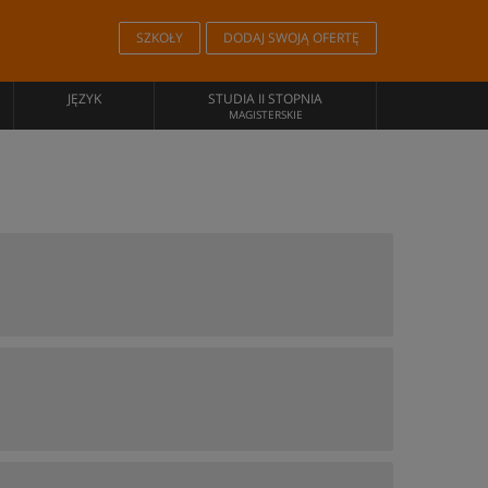
SZKOŁY
DODAJ SWOJĄ OFERTĘ
JĘZYK
STUDIA II STOPNIA
MAGISTERSKIE