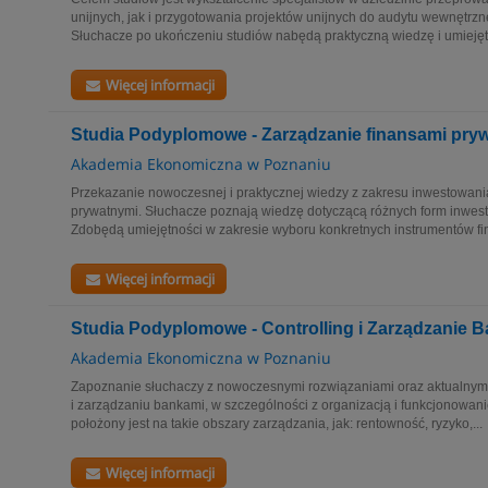
unijnych, jak i przygotowania projektów unijnych do audytu wewnętrz
Słuchacze po ukończeniu studiów nabędą praktyczną wiedzę i umiejęt
Więcej informacji
Studia Podyplomowe - Zarządzanie finansami pry
Akademia Ekonomiczna w Poznaniu
Przekazanie nowoczesnej i praktycznej wiedzy z zakresu inwestowania
prywatnymi. Słuchacze poznają wiedzę dotyczącą różnych form inwes
Zdobędą umiejętności w zakresie wyboru konkretnych instrumentów fi
Więcej informacji
Studia Podyplomowe - Controlling i Zarządzanie 
Akademia Ekonomiczna w Poznaniu
Zapoznanie słuchaczy z nowoczesnymi rozwiązaniami oraz aktualnym
i zarządzaniu bankami, w szczególności z organizacją i funkcjonowani
położony jest na takie obszary zarządzania, jak: rentowność, ryzyko,...
Więcej informacji