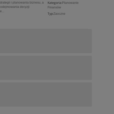
Kategoria:
trategii i planowania biznesu, a
Planowanie
 podejmowania decyzji
Finansów
...
Typ:
Zaoczne