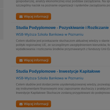
gospodarczej, analizy ekonomicznej oraz podstaw zarządzania. Na spe
szczególny nacisk na poznanie organizacji i systemów zarządzania p
Więcej informacji
Studia Podyplomowe - Pozyskiwanie i Rozliczani
WSB-Wyższa Szkoła Bankowa w Poznaniu
Celem studiów jest przekazanie słuchaczom aktualnej wiedzy o stanie
polityki regionalnej UE, ze szczególnym uwzględnieniem kierunków, f
wydatkowania i rozliczania środków przyznawanych z funduszy Unii Eur
Więcej informacji
Studia Podyplomowe - Inwestycje Kapitałowe
WSB-Wyższa Szkoła Bankowa w Poznaniu
Celem studiów jest dostarczenie usystematyzowanej wiedzy, pozwalaj
się instrumentami finansowymi oraz zapoznanie słuchaczy z praktyc
Inwestycje Kapitałowe Słuchacze zostaną przygotowani do podejmowa
Więcej informacji