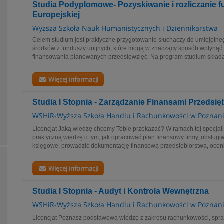
Studia Podyplomowe- Pozyskiwanie i rozliczanie f
Europejskiej
Wyższa Szkoła Nauk Humanistycznych i Dziennikarstwa
Celem studium jest praktyczne przygotowanie słuchaczy do umiejętn
środków z funduszy unijnych, które mogą w znaczący sposób wpłynąć 
finansowania planowanych przedsięwzięć. Na program studium składają 
Więcej informacji
Studia I Stopnia - Zarządzanie Finansami Przedsię
WSHiR-Wyższa Szkoła Handlu i Rachunkowości w Poznan
Licencjat Jaką wiedzę chcemy Tobie przekazać? W ramach tej specjali
praktyczną wiedzę o tym, jak opracować plan finansowy firmy, obsłu
księgowe, prowadzić dokumentację finansową przedsiębiorstwa, ocenia
Więcej informacji
Studia I Stopnia - Audyt i Kontrola Wewnętrzna
WSHiR-Wyższa Szkoła Handlu i Rachunkowości w Poznan
Licencjat Poznasz podstawową wiedzę z zakresu rachunkowości, spra