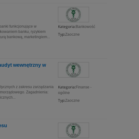
Kategoria:
banki funkcjonujące w
Bankowość
tkowaniem banku, ryzykiem
Typ:
Zaoczne
urą bankową, marketingiem...
 audyt wewnętrzny w
Kategoria:
tycznych z zakresu zarządzania
Finanse -
samorządowego. Zagadnienia:
ogólne
icznych...
Typ:
Zaoczne
esu