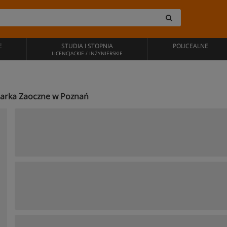
E
STUDIA I STOPNIA
POLICEALNE
LICENCJACKIE / INŻYNIERSKIE
odarka Zaoczne w Poznań