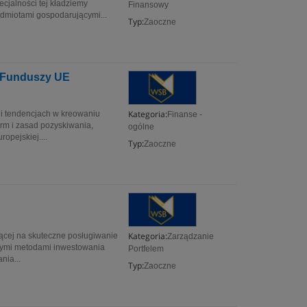
cjalności tej kładziemy
Finansowy
odmiotami gospodarującymi...
Typ:
Zaoczne
e Funduszy UE
Kategoria:
 i tendencjach w kreowaniu
Finanse -
orm i zasad pozyskiwania,
ogólne
opejskiej....
Typ:
Zaoczne
Kategoria:
ącej na skuteczne posługiwanie
Zarządzanie
znymi metodami inwestowania
Portfelem
nia...
Typ:
Zaoczne