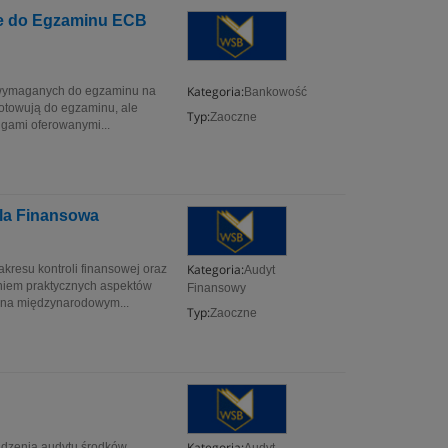
e do Egzaminu ECB
Kategoria:
i wymaganych do egzaminu na
Bankowość
owują do egzaminu, ale
Typ:
Zaoczne
ugami oferowanymi...
la Finansowa
Kategoria:
kresu kontroli finansowej oraz
Audyt
niem praktycznych aspektów
Finansowy
 na międzynarodowym...
Typ:
Zaoczne
Kategoria:
wadzenia audytu środków