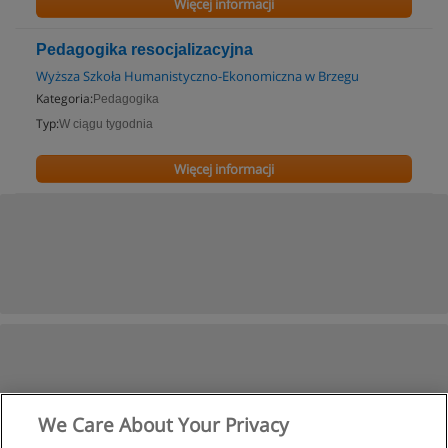
Więcej informacji
Pedagogika resocjalizacyjna
Wyższa Szkoła Humanistyczno-Ekonomiczna w Brzegu
Kategoria:
Pedagogika
Typ:
W ciągu tygodnia
Więcej informacji
We Care About Your Privacy