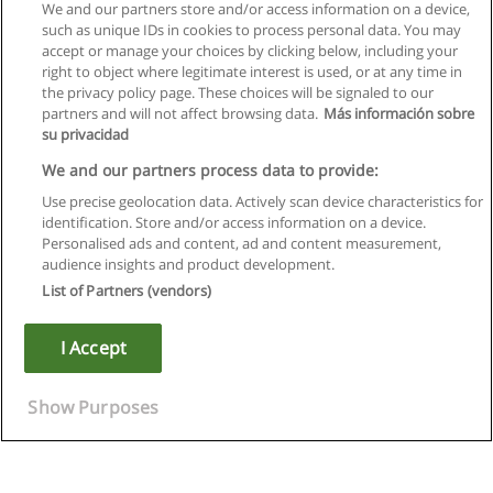
We and our partners store and/or access information on a device,
such as unique IDs in cookies to process personal data. You may
accept or manage your choices by clicking below, including your
right to object where legitimate interest is used, or at any time in
the privacy policy page. These choices will be signaled to our
partners and will not affect browsing data.
Más información sobre
su privacidad
We and our partners process data to provide:
Use precise geolocation data. Actively scan device characteristics for
identification. Store and/or access information on a device.
Regulamin
Personalised ads and content, ad and content measurement,
audience insights and product development.
Polityka ochrony danych osobowych
List of Partners (vendors)
Kontakt z Educaedu
I Accept
Copyright © Educaedu Business S.L. - CIF : B-95610580: -
www.educaedu.pl
Show Purposes