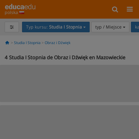
polska
Typ kursu:
Studia I Stopnia
typ / Miejsce
k
Studia I Stopnia
Obraz i Dźwięk
4
Studia I Stopnia de Obraz i Dźwięk en Mazowieckie