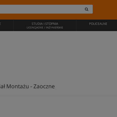
E
STUDIA I STOPNIA
POLICEALNE
LICENCJACKIE / INŻYNIERSKIE
iał Montażu - Zaoczne