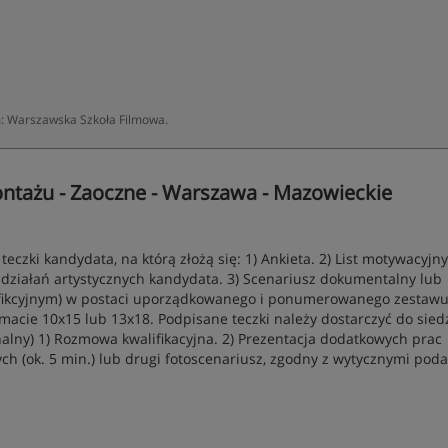
: Warszawska Szkoła Filmowa.
ontażu - Zaoczne - Warszawa - Mazowieckie
czki kandydata, na którą złożą się: 1) Ankieta. 2) List motywacyjny
działań artystycznych kandydata. 3) Scenariusz dokumentalny lub
 fikcyjnym) w postaci uporządkowanego i ponumerowanego zestaw
macie 10x15 lub 13x18. Podpisane teczki należy dostarczyć do sied
nalny) 1) Rozmowa kwalifikacyjna. 2) Prezentacja dodatkowych prac
ch (ok. 5 min.) lub drugi fotoscenariusz, zgodny z wytycznymi pod