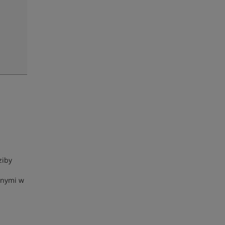
u
ziby
anymi w