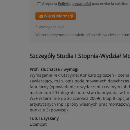
Acepta la
Politykę prywatności
para enviar la solicitud
Więcej informacji
*
wymagane pola
Wkrótce otrzymasz odpowiedź od przedstawiciela centrum
Szczegóły Studia I Stopnia-Wydział M
Profil słuchacza / wymogi
Wymagania rekrutacyjne: Konkurs zgłoszeń - ocena te
zawierający, m.in. opis podejmowanych dotychczas 
fabularny (opowiadanie o wydarzeniu realnym lub
maksimum 20 fotografii autorstwa kandydata, w for
WSF w terminie do 30 czerwca 2009r. Etap II (opcjo
artystycznych (np.: próby własnych prac montażowy
punkcie 3) powyżej).
Tutuł uzyskany
Licencjat