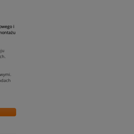
owego i
 montażu
aju
ch.
owymi.
ładach