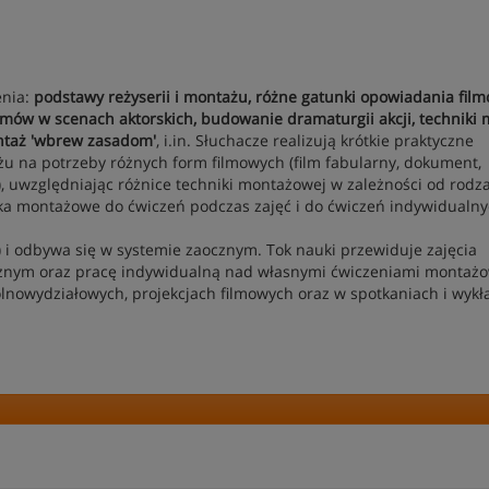
enia:
podstawy reżyserii i montażu, różne gatunki opowiadania film
mów w scenach aktorskich, budowanie dramaturgii akcji, techniki
ontaż 'wbrew zasadom'
, i.in. Słuchacze realizują krótkie praktyczne
 na potrzeby różnych form filmowych (film fabularny, dokument,
ej), uwzględniając różnice techniki montażowej w zależności od rodz
ka montażowe do ćwiczeń podczas zajęć i do ćwiczeń indywidualny
 i odbywa się w systemie zaocznym. Tok nauki przewiduje zajęcia
ycznym oraz pracę indywidualną nad własnymi ćwiczeniami montaż
lnowydziałowych, projekcjach filmowych oraz w spotkaniach i wyk