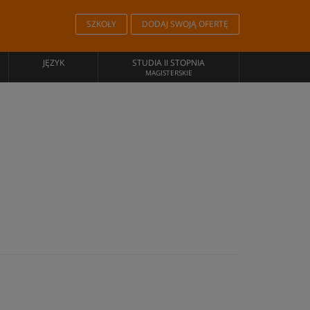
SZKOŁY
DODAJ SWOJĄ OFERTĘ
JĘZYK
STUDIA II STOPNIA
MAGISTERSKIE