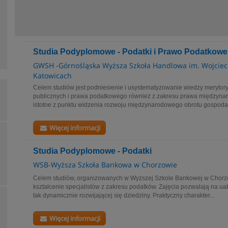
Studia Podyplomowe - Podatki i Prawo Podatkowe
GWSH -Górnośląska Wyższa Szkoła Handlowa im. Wojciec
Katowicach
Celem studiów jest podniesienie i usystematyzowanie wiedzy merytory
publicznych i prawa podatkowego również z zakresu prawa międzynar
istotne z punktu widzenia rozwoju międzynarodowego obrotu gospodar
Więcej informacji
Studia Podyplomowe - Podatki
WSB-Wyższa Szkoła Bankowa w Chorzowie
Celem studiów, organizowanych w Wyższej Szkole Bankowej w Chorzowi
kształcenie specjalistów z zakresu podatków. Zajęcia pozwalają na ua
tak dynamicznie rozwijającej się dziedziny. Praktyczny charakter...
Więcej informacji