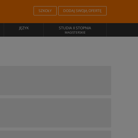
SZKOŁY
DODAJ SWOJĄ OFERTĘ
JĘZYK
STUDIA II STOPNIA
MAGISTERSKIE