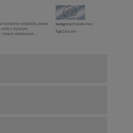
Kategoria:
 w dziedzinie podatków, prawa
Podatki Inne
a osób z wyższym
Typ:
Zaoczne
i izbach skarbowych,...