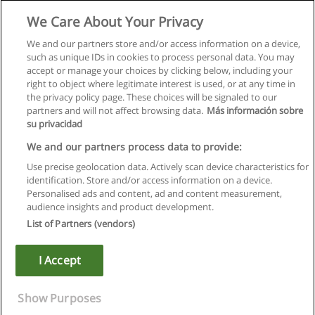
We Care About Your Privacy
We and our partners store and/or access information on a device,
such as unique IDs in cookies to process personal data. You may
accept or manage your choices by clicking below, including your
right to object where legitimate interest is used, or at any time in
Następne
the privacy policy page. These choices will be signaled to our
partners and will not affect browsing data.
Más información sobre
Strona
1
z
4
su privacidad
We and our partners process data to provide:
Use precise geolocation data. Actively scan device characteristics for
identification. Store and/or access information on a device.
Regulamin
Personalised ads and content, ad and content measurement,
audience insights and product development.
Polityka ochrony danych osobowych
List of Partners (vendors)
Kontakt z Educaedu
I Accept
Copyright © Educaedu Business S.L. - CIF : B-95610580: -
www.educaedu.pl
Show Purposes