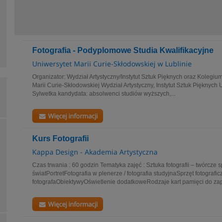
Fotografia - Podyplomowe Studia Kwalifikacyjne
Uniwersytet Marii Curie-Skłodowskiej w Lublinie
Organizator: Wydział Artystyczny/Instytut Sztuk Pięknych oraz Kolegi
Marii Curie-Skłodowskiej Wydział Artystyczny, Instytut Sztuk Pięknych
Sylwetka kandydata: absolwenci studiów wyższych,...
Więcej informacji
Kurs Fotografii
Kappa Design - Akademia Artystyczna
Czas trwania : 60 godzin Tematyka zajęć : Sztuka fotografii – twórcze 
światPortretFotografia w plenerze / fotografia studyjnaSprzęt fotografi
fotografaObiektywyOświetlenie dodatkoweRodzaje kart pamięci do zap
Więcej informacji