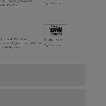
szczą Szkołę z gotowym do
Typ:
Zaoczne
ań - kilkoma...
Kategoria:
łuchaczki Wydziału
Kino
studio fotograficznym. W trakcie
Typ:
Zaoczne
ze słuchaczami...