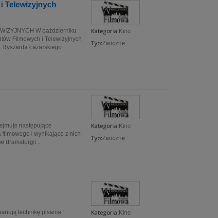
 Telewizyjnych
Kategoria:
ZYJNYCH W październiku
Kino
tów Filmowych i Telewizyjnych
Typ:
Zaoczne
 Ryszarda Łazarskiego
Kategoria:
ejmuje następujące
Kino
 filmowego i wynikające z nich
Typ:
Zaoczne
 dramaturgii...
Kategoria:
anują technikę pisania
Kino