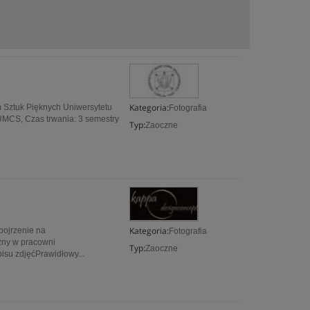
Kategoria:
um Sztuk Pięknych Uniwersytetu
Fotografia
 UMCS, Czas trwania: 3 semestry
Typ:
Zaoczne
Kategoria:
spojrzenie na
Fotografia
czny w pracowni
Typ:
Zaoczne
isu zdjęćPrawidłowy...