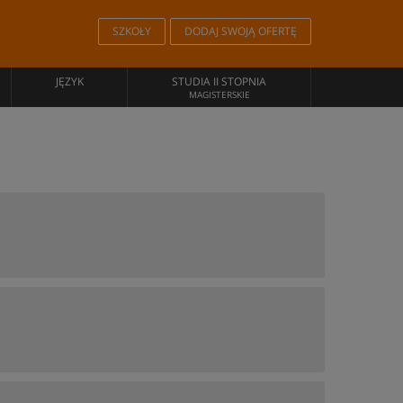
SZKOŁY
DODAJ SWOJĄ OFERTĘ
JĘZYK
STUDIA II STOPNIA
MAGISTERSKIE