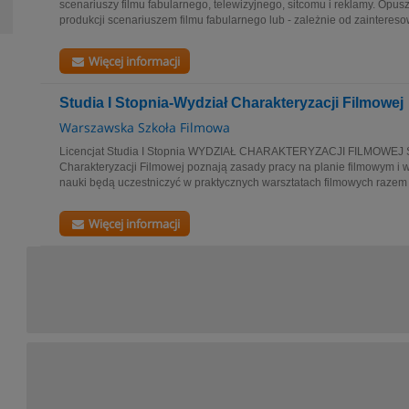
scenariuszy filmu fabularnego, telewizyjnego, sitcomu i reklamy. Opu
produkcji scenariuszem filmu fabularnego lub - zależnie od zainteresow
Więcej informacji
Studia I Stopnia-Wydział Charakteryzacji Filmowej
Warszawska Szkoła Filmowa
Licencjat Studia I Stopnia WYDZIAŁ CHARAKTERYZACJI FILMOWEJ S
Charakteryzacji Filmowej poznają zasady pracy na planie filmowym i w 
nauki będą uczestniczyć w praktycznych warsztatach filmowych razem 
Więcej informacji