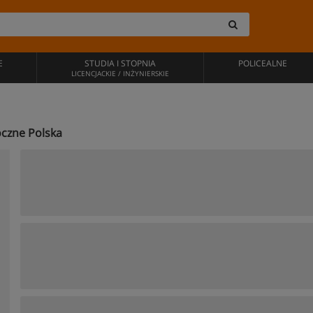
E
STUDIA I STOPNIA
POLICEALNE
LICENCJACKIE / INŻYNIERSKIE
aoczne Polska