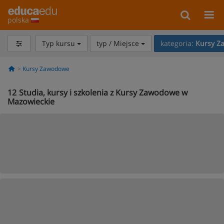
polska
Typ kursu
typ / Miejsce
kategoria:
Kursy Z
Kursy Zawodowe
12
Studia, kursy i szkolenia z Kursy Zawodowe w
Mazowieckie