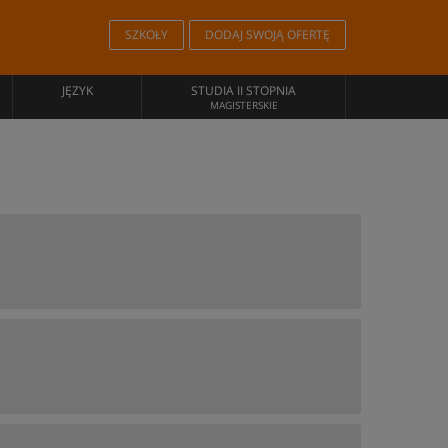
SZKOŁY
DODAJ SWOJĄ OFERTĘ
JĘZYK
STUDIA II STOPNIA
MAGISTERSKIE