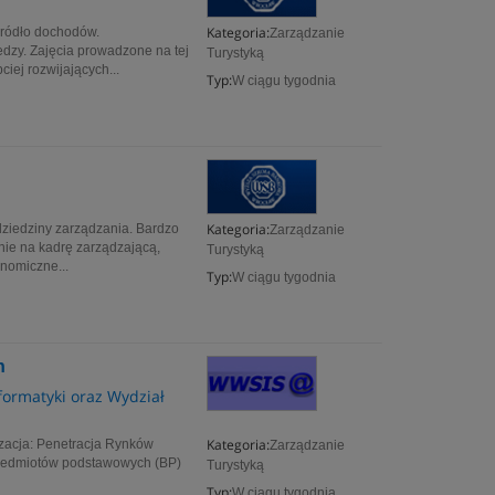
Kategoria:
 źródło dochodów.
Zarządzanie
dzy. Zajęcia prowadzone na tej
Turystyką
ciej rozwijających...
Typ:
W ciągu tygodnia
Kategoria:
 dziedziny zarządzania. Bardzo
Zarządzanie
nie na kadrę zarządzającą,
Turystyką
nomiczne...
Typ:
W ciągu tygodnia
h
formatyki oraz Wydział
Kategoria:
izacja: Penetracja Rynków
Zarządzanie
zedmiotów podstawowych (BP)
Turystyką
Typ:
W ciągu tygodnia