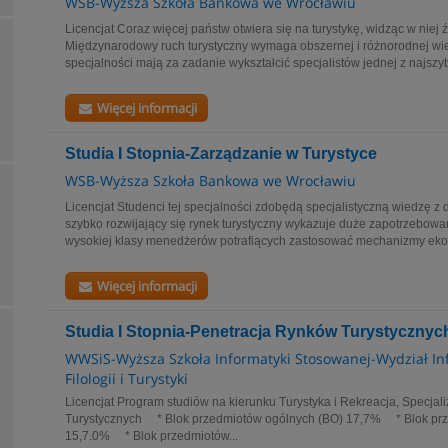
WSB-Wyższa Szkoła Bankowa we Wrocławiu
Licencjat Coraz więcej państw otwiera się na turystykę, widząc w niej
Międzynarodowy ruch turystyczny wymaga obszernej i różnorodnej wie
specjalności mają za zadanie wykształcić specjalistów jednej z najszyb
Więcej informacji
Studia I Stopnia-Zarządzanie w Turystyce
WSB-Wyższa Szkoła Bankowa we Wrocławiu
Licencjat Studenci tej specjalności zdobędą specjalistyczną wiedzę z
szybko rozwijający się rynek turystyczny wykazuje duże zapotrzebowa
wysokiej klasy menedżerów potrafiących zastosować mechanizmy eko
Więcej informacji
Studia I Stopnia-Penetracja Rynków Turystycznyc
WWSiS-Wyższa Szkoła Informatyki Stosowanej-Wydział In
Filologii i Turystyki
Licencjat Program studiów na kierunku Turystyka i Rekreacja, Specjal
Turystycznych * Blok przedmiotów ogólnych (BO) 17,7% * Blok pr
15,7.0% * Blok przedmiotów...