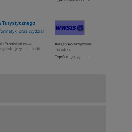
a Turystycznego
formatyki oraz Wydział
Kategoria:
nie Przedsiębiorstwa
Zarządzanie
ngielski i język niemiecki
Turystyką
Typ:
W ciągu tygodnia