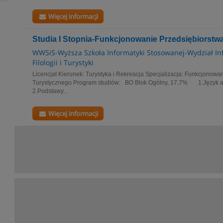
Więcej informacji
Studia I Stopnia-Funkcjonowanie Przedsiębiorstw
WWSiS-Wyższa Szkoła Informatyki Stosowanej-Wydział In
Filologii i Turystyki
Licencjat Kierunek: Turystyka i Rekreacja Specjalizacja: Funkcjonowa
Turystycznego Program studiów: BO Blok Ogólny, 17.7% 1.Język a
2.Podstawy...
Więcej informacji