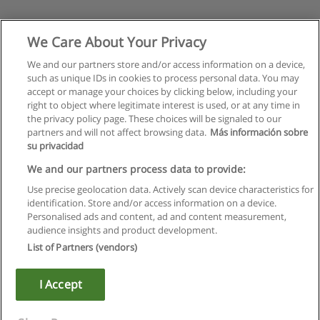
We Care About Your Privacy
We and our partners store and/or access information on a device,
such as unique IDs in cookies to process personal data. You may
accept or manage your choices by clicking below, including your
right to object where legitimate interest is used, or at any time in
the privacy policy page. These choices will be signaled to our
partners and will not affect browsing data.
Más información sobre
su privacidad
We and our partners process data to provide:
Use precise geolocation data. Actively scan device characteristics for
identification. Store and/or access information on a device.
Regulamin
Personalised ads and content, ad and content measurement,
audience insights and product development.
Polityka ochrony danych osobowych
List of Partners (vendors)
Kontakt z Educaedu
I Accept
Copyright © Educaedu Business S.L. - CIF : B-95610580: -
www.educaedu.pl