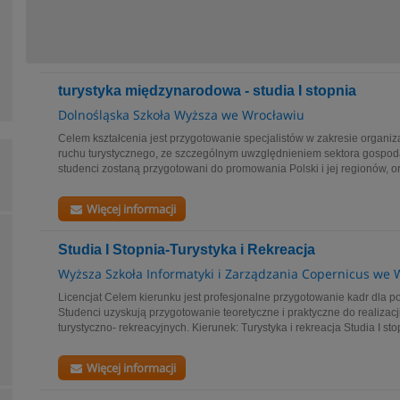
turystyka międzynarodowa - studia I stopnia
Dolnośląska Szkoła Wyższa we Wrocławiu
Celem kształcenia jest przygotowanie specjalistów w zakresie organi
ruchu turystycznego, ze szczególnym uwzględnieniem sektora gospo
studenci zostaną przygotowani do promowania Polski i jej regionów, o
Więcej informacji
Studia I Stopnia-Turystyka i Rekreacja
Wyższa Szkoła Informatyki i Zarządzania Copernicus we 
Licencjat Celem kierunku jest profesjonalne przygotowanie kadr dla po
Studenci uzyskują przygotowanie teoretyczne i praktyczne do realizac
turystyczno- rekreacyjnych. Kierunek: Turystyka i rekreacja Studia I stop
Więcej informacji