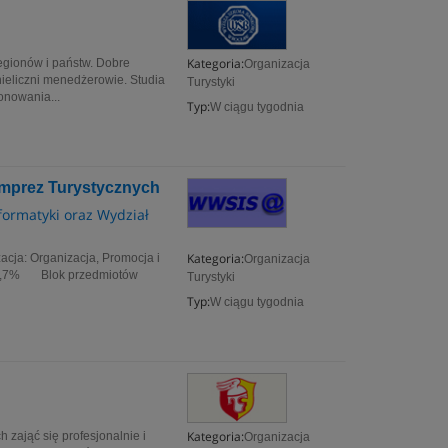
Kategoria:
egionów i państw. Dobre
Organizacja
nieliczni menedżerowie. Studia
Turystyki
onowania...
Typ:
W ciągu tygodnia
 Imprez Turystycznych
formatyki oraz Wydział
Kategoria:
acja: Organizacja, Promocja i
Organizacja
17,7% Blok przedmiotów
Turystyki
Typ:
W ciągu tygodnia
Kategoria:
 zająć się profesjonalnie i
Organizacja