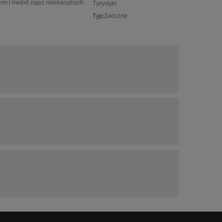
orm i metod zajęć rekreacyjnych
Turystyki
Typ:
Zaoczne