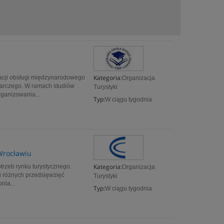
Kategoria:
zacji obsługi międzynarodowego
Organizacja
darczego. W ramach studiów
Turystyki
rganizowania...
Typ:
W ciągu tygodnia
Wrocławiu
Kategoria:
trzeb rynku turystycznego.
Organizacja
ji różnych przedsięwzięć
Turystyki
nia...
Typ:
W ciągu tygodnia