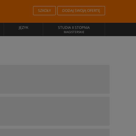
SZKOŁY
DODAJ SWOJĄ OFERTĘ
JĘZYK
STUDIA II STOPNIA
MAGISTERSKIE