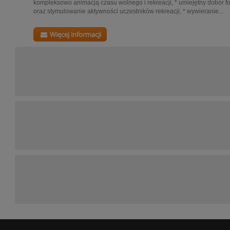
kompleksowo animacją czasu wolnego i rekreacji, * umiejętny dobór f
oraz stymulowanie aktywności uczestników rekreacji, * wywieranie...
Więcej informacji