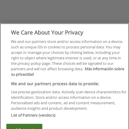
We Care About Your Privacy
We and our partners store and/or access information on a device,
such as unique IDs in cookies to process personal data. You may
accept or manage your choices by clicking below, including your
right to object where legitimate interest is used, or at any time in
the privacy policy page. These choices will be signaled to our
partners and will not affect browsing data.
Más información sobre
su privacidad
Regulamin
We and our partners process data to provide:
Use precise geolocation data. Actively scan device characteristics for
Polityka ochrony danych osobowych
identification. Store and/or access information on a device.
Personalised ads and content, ad and content measurement,
Kontakt z Educaedu
audience insights and product development.
List of Partners (vendors)
Copyright © Educaedu Business S.L. - CIF : B-95610580: -
www.educaedu.pl