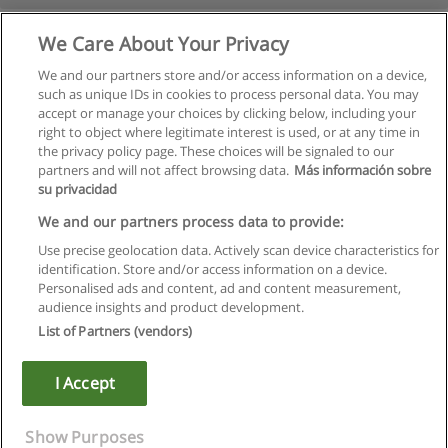
We Care About Your Privacy
We and our partners store and/or access information on a device,
such as unique IDs in cookies to process personal data. You may
accept or manage your choices by clicking below, including your
right to object where legitimate interest is used, or at any time in
the privacy policy page. These choices will be signaled to our
partners and will not affect browsing data.
Más información sobre
su privacidad
Regulamin
We and our partners process data to provide:
Use precise geolocation data. Actively scan device characteristics for
Polityka ochrony danych osobowych
identification. Store and/or access information on a device.
Personalised ads and content, ad and content measurement,
Kontakt z Educaedu
audience insights and product development.
List of Partners (vendors)
Copyright © Educaedu Business S.L. - CIF : B-95610580: -
www.educaedu.pl
I Accept
Show Purposes