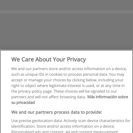
We Care About Your Privacy
We and our partners store and/or access information on a device,
such as unique IDs in cookies to process personal data. You may
accept or manage your choices by clicking below, including your
right to object where legitimate interest is used, or at any time in
the privacy policy page. These choices will be signaled to our
partners and will not affect browsing data.
Más información sobre
su privacidad
Regulamin
We and our partners process data to provide:
Use precise geolocation data. Actively scan device characteristics for
Polityka ochrony danych osobowych
identification. Store and/or access information on a device.
Personalised ads and content, ad and content measurement,
Kontakt z Educaedu