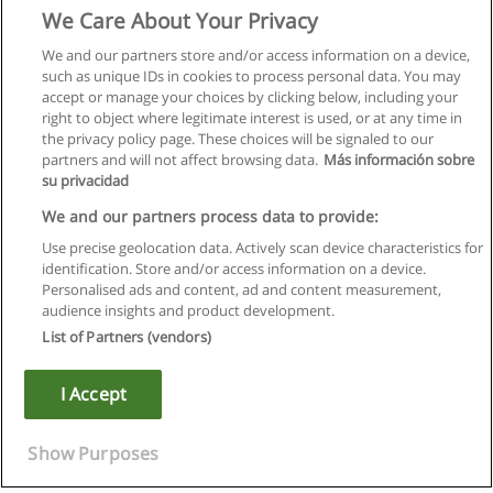
We Care About Your Privacy
We and our partners store and/or access information on a device,
such as unique IDs in cookies to process personal data. You may
accept or manage your choices by clicking below, including your
right to object where legitimate interest is used, or at any time in
the privacy policy page. These choices will be signaled to our
partners and will not affect browsing data.
Más información sobre
su privacidad
We and our partners process data to provide:
Use precise geolocation data. Actively scan device characteristics for
identification. Store and/or access information on a device.
Regulamin
Personalised ads and content, ad and content measurement,
audience insights and product development.
Polityka ochrony danych osobowych
List of Partners (vendors)
Kontakt z Educaedu
I Accept
Copyright © Educaedu Business S.L. - CIF : B-95610580: -
www.educaedu.pl
Show Purposes