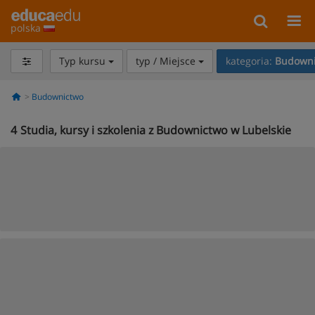
polska
Typ kursu
typ / Miejsce
kategoria:
Budowni
Budownictwo
4
Studia, kursy i szkolenia z Budownictwo w Lubelskie