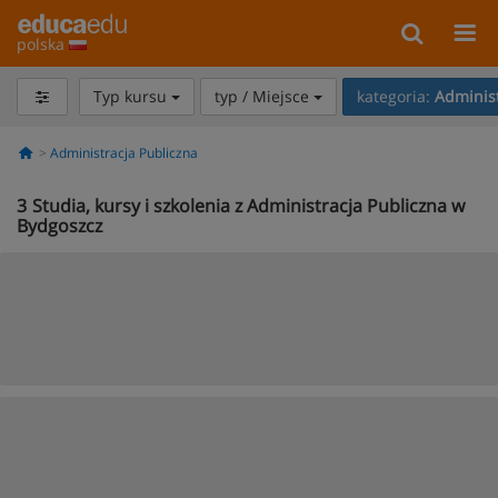
polska
Typ kursu
typ / Miejsce
kategoria:
Administ
Administracja Publiczna
3
Studia, kursy i szkolenia z Administracja Publiczna w
Bydgoszcz