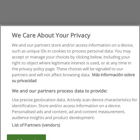
We Care About Your Privacy
We and our partners store and/or access information on a device,
such as unique IDs in cookies to process personal data. You may
accept or manage your choices by clicking below, including your
right to object where legitimate interest is used, or at any time in
the privacy policy page. These choices will be signaled to our
partners and will not affect browsing data.
Más información sobre
su privacidad
Regulamin
We and our partners process data to provide:
Use precise geolocation data. Actively scan device characteristics for
Polityka ochrony danych osobowych
identification. Store and/or access information on a device.
Personalised ads and content, ad and content measurement,
Kontakt z Educaedu
audience insights and product development.
List of Partners (vendors)
Copyright © Educaedu Business S.L. - CIF : B-95610580: -
www.educaedu.pl