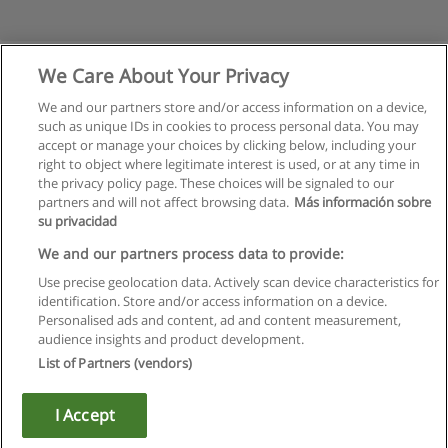
We Care About Your Privacy
We and our partners store and/or access information on a device,
such as unique IDs in cookies to process personal data. You may
accept or manage your choices by clicking below, including your
right to object where legitimate interest is used, or at any time in
the privacy policy page. These choices will be signaled to our
partners and will not affect browsing data.
Más información sobre
su privacidad
Regulamin
We and our partners process data to provide:
Use precise geolocation data. Actively scan device characteristics for
Polityka ochrony danych osobowych
identification. Store and/or access information on a device.
Personalised ads and content, ad and content measurement,
Kontakt z Educaedu
audience insights and product development.
List of Partners (vendors)
Copyright © Educaedu Business S.L. - CIF : B-95610580: -
www.educaedu.pl
I Accept