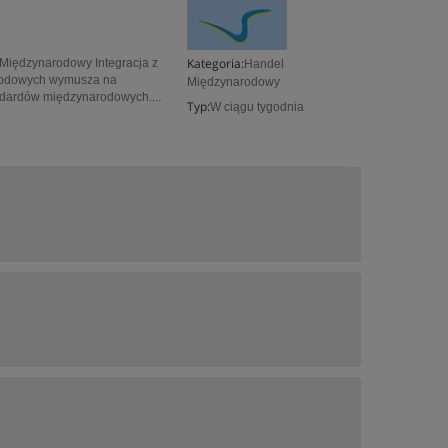
Kategoria:
 Międzynarodowy Integracja z
Handel
arodowych wymusza na
Międzynarodowy
ndardów międzynarodowych....
Typ:
W ciągu tygodnia