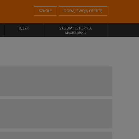
SZKOŁY
DODAJ SWOJĄ OFERTĘ
JĘZYK
STUDIA II STOPNIA
MAGISTERSKIE