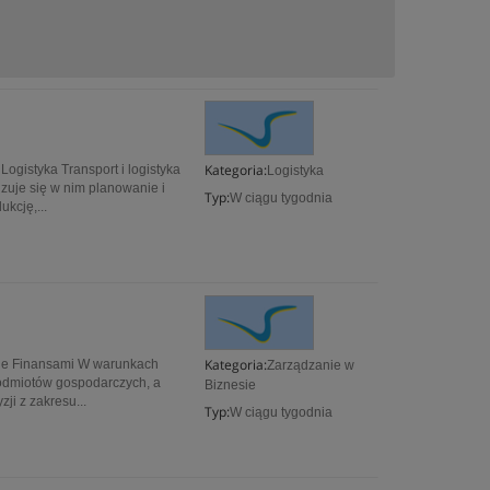
Kategoria:
Logistyka Transport i logistyka
Logistyka
zuje się w nim planowanie i
Typ:
W ciągu tygodnia
kcję,...
Kategoria:
nie Finansami W warunkach
Zarządzanie w
odmiotów gospodarczych, a
Biznesie
ji z zakresu...
Typ:
W ciągu tygodnia