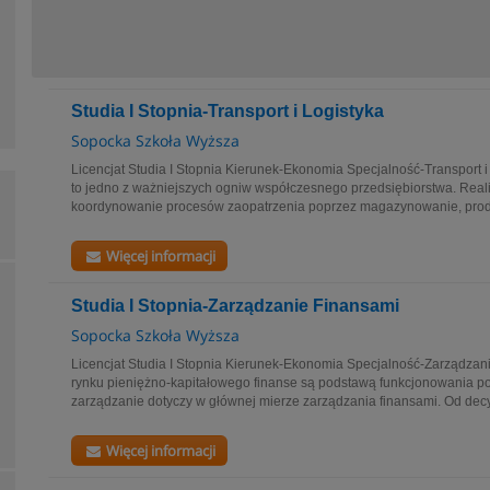
Studia I Stopnia-Transport i Logistyka
Sopocka Szkoła Wyższa
Licencjat Studia I Stopnia Kierunek-Ekonomia Specjalność-Transport i 
to jedno z ważniejszych ogniw współczesnego przedsiębiorstwa. Reali
koordynowanie procesów zaopatrzenia poprzez magazynowanie, produ
Więcej informacji
Studia I Stopnia-Zarządzanie Finansami
Sopocka Szkoła Wyższa
Licencjat Studia I Stopnia Kierunek-Ekonomia Specjalność-Zarządza
rynku pieniężno-kapitałowego finanse są podstawą funkcjonowania p
zarządzanie dotyczy w głównej mierze zarządzania finansami. Od decyz
Więcej informacji