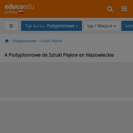
polska
Typ kursu:
Podyplomowe
typ / Miejsce
kat
Podyplomowe
Sztuki Piękne
4
Podyplomowe de Sztuki Piękne en Mazowieckie