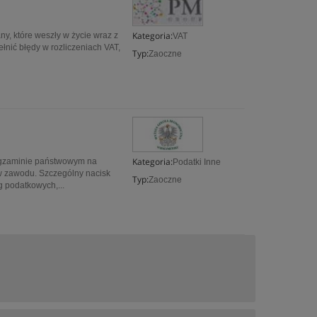
Kategoria:
y, które weszły w życie wraz z
VAT
łnić błędy w rozliczeniach VAT,
Typ:
Zaoczne
Kategoria:
egzaminie państwowym na
Podatki Inne
w zawodu. Szczególny nacisk
Typ:
Zaoczne
g podatkowych,...