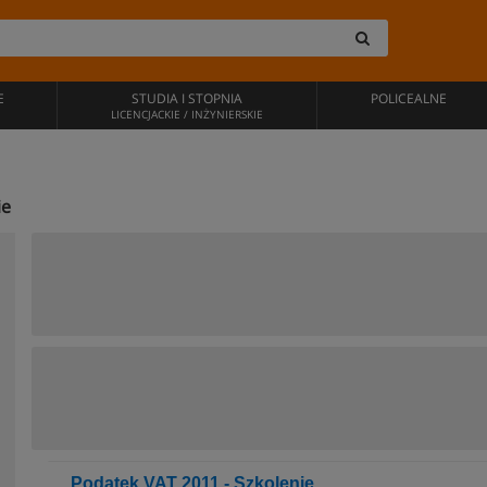
E
STUDIA I STOPNIA
POLICEALNE
LICENCJACKIE / INŻYNIERSKIE
ie
Podatek VAT 2011 - Szkolenie