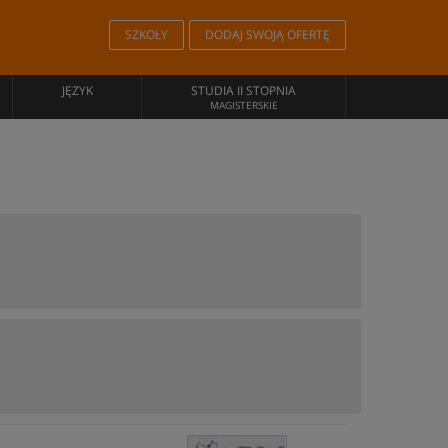
SZKOŁY
DODAJ SWOJĄ OFERTĘ
JĘZYK
STUDIA II STOPNIA
MAGISTERSKIE