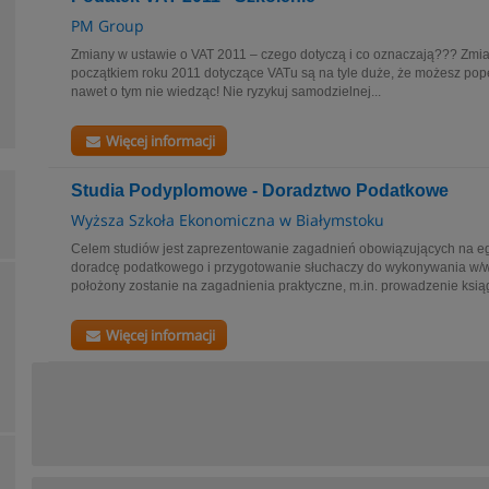
PM Group
Zmiany w ustawie o VAT 2011 – czego dotyczą i co oznaczają??? Zmian
początkiem roku 2011 dotyczące VATu są na tyle duże, że możesz pope
nawet o tym nie wiedząc! Nie ryzykuj samodzielnej...
Więcej informacji
Studia Podyplomowe - Doradztwo Podatkowe
Wyższa Szkoła Ekonomiczna w Białymstoku
Celem studiów jest zaprezentowanie zagadnień obowiązujących na 
doradcę podatkowego i przygotowanie słuchaczy do wykonywania w/
położony zostanie na zagadnienia praktyczne, m.in. prowadzenie ksią
Więcej informacji