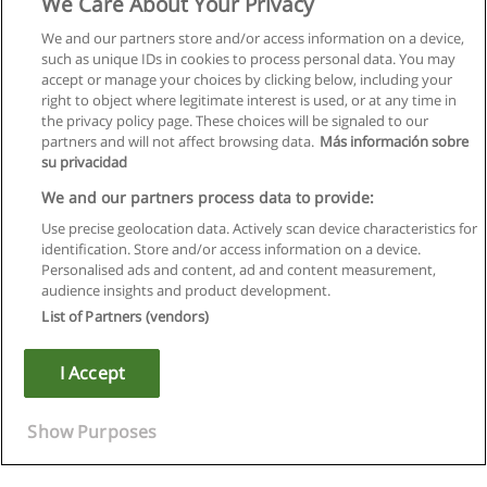
We Care About Your Privacy
We and our partners store and/or access information on a device,
such as unique IDs in cookies to process personal data. You may
accept or manage your choices by clicking below, including your
right to object where legitimate interest is used, or at any time in
the privacy policy page. These choices will be signaled to our
partners and will not affect browsing data.
Más información sobre
su privacidad
We and our partners process data to provide:
Use precise geolocation data. Actively scan device characteristics for
identification. Store and/or access information on a device.
Regulamin
Personalised ads and content, ad and content measurement,
audience insights and product development.
Polityka ochrony danych osobowych
List of Partners (vendors)
Kontakt z Educaedu
I Accept
Copyright © Educaedu Business S.L. - CIF : B-95610580: -
www.educaedu.pl
Show Purposes