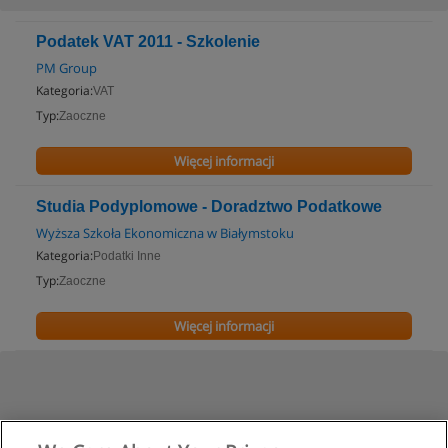
Podatek VAT 2011 - Szkolenie
PM Group
Kategoria:
VAT
Typ:
Zaoczne
Więcej informacji
Studia Podyplomowe - Doradztwo Podatkowe
Wyższa Szkoła Ekonomiczna w Białymstoku
Kategoria:
Podatki Inne
Typ:
Zaoczne
Więcej informacji