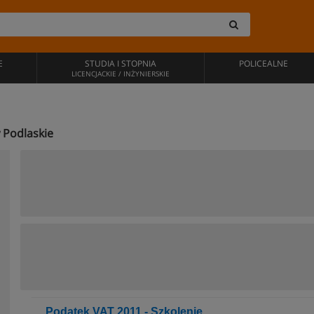
E
STUDIA I STOPNIA
POLICEALNE
LICENCJACKIE / INŻYNIERSKIE
w Podlaskie
Podatek VAT 2011 - Szkolenie