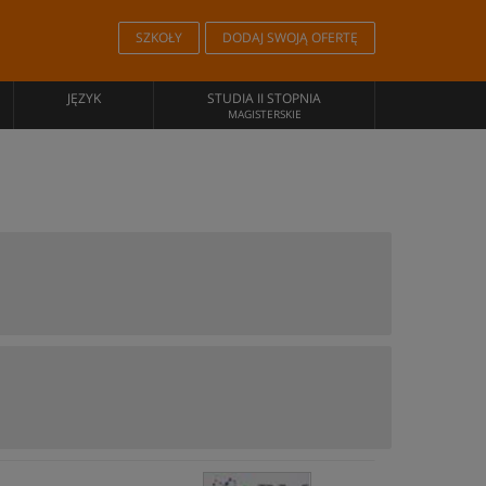
SZKOŁY
DODAJ SWOJĄ OFERTĘ
JĘZYK
STUDIA II STOPNIA
MAGISTERSKIE