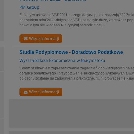
PM Group
Zmiany w ustawie o VAT 2011 – czego dotyczą i co oznaczają??? Zmian
początkiem roku 2011 dotyczące VATu są na tyle duże, że możesz pope
nawet o tym nie wiedząc! Nie ryzykuj samodzielnej...
Więcej informacji
Studia Podyplomowe - Doradztwo Podatkowe
Wyższa Szkoła Ekonomiczna w Białymstoku
Celem studiów jest zaprezentowanie zagadnień obowiązujących na 
doradcę podatkowego i przygotowanie słuchaczy do wykonywania w/
położony zostanie na zagadnienia praktyczne, m.in. prowadzenie ksią
Więcej informacji