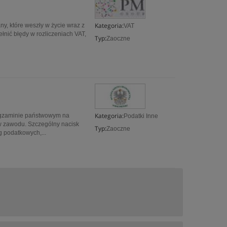
Kategoria:
y, które weszły w życie wraz z
VAT
łnić błędy w rozliczeniach VAT,
Typ:
Zaoczne
Kategoria:
egzaminie państwowym na
Podatki Inne
w zawodu. Szczególny nacisk
Typ:
Zaoczne
g podatkowych,...