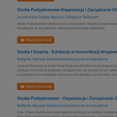
Studia Podyplomowe-Organizacja i Zarządzanie O
Szczecińska Szkoła Wyższa Collegium Balticum
Studia Podyplomowe-Organizacja i Zarządzanie Oświatą Uprawnienia
kwalifikacje do zarządzania i kierowania placówką oświatową.
Więcej informacji
Studia I Stopnia - Edukacja w komunikacji drogow
Bałtycka Wyższa Szkoła Humanistyczna w Koszalinie
Licencjat Edukacja w komunikacji drogowej Absolwenci uzyskują prz
edukacji komunikacji drogowej i przygotowani są do pracy w tym zakr
posiadanych już kwalifikacji właściwych dla danego zawodu) m.in. na s
Więcej informacji
Studia Podyplomowe - Organizacja i Zarządzanie 
Bałtycka Wyższa Szkoła Humanistyczna w Koszalinie
Cele: Celem studiów jest wyposażenie słuchaczy w wiedzę i umiejętn
twórczego zarządzania szkołą lub placówką oświatową, szczególnie w