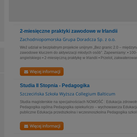
2-miesięczne praktyki zawodowe w Irlandii
Zachodniopomorska Grupa Doradcza Sp. z o.o.
Weź udział w bezpłatnym projekcie unijnym „Bez granic 2.0 – międz
zawodowe kluczem do aktywizacji młodych osób”. Zapewniamy: • 100-
angielskiego • 2-miesięczną praktykę w Irlandii • Przelot, zakwaterowa
Więcej informacji
Studia II Stopnia - Pedagogika
Szczecińska Szkoła Wyższa Collegium Balticum
Studia magisterskie na specjalnościach NOWOŚĆ : Edukacja zdrowotna 
Pedagogika ogólna Pedagogika opiekuńczo – wychowawcza Edukacja
publiczne Edukacja przedszkolna i wczesnoszkolna Pedagogika szkol
Więcej informacji