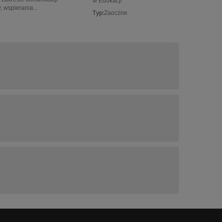
w Edukacji
 wspierania...
Typ:
Zaoczne