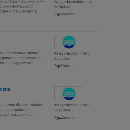
Kategoria:
udiów: System edukacyjny w
Administracja
iczno-wychowawczych
w Edukacji
jne w pracy dyrektora...
Typ:
Zaoczne
Kategoria:
dla absolwentów studiów
Szkolnictwo
zygotowanie merytoryczne i
Specjalne
niają przygotowanie...
Typ:
Zaoczne
iczna
Kategoria:
eznaczone dla absolwentów
Szkolnictwo
adają przygotowanie
Specjalne
jęć), a uzupełniają...
Typ:
Zaoczne