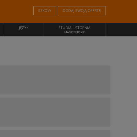
SZKOŁY
DODAJ SWOJĄ OFERTĘ
JĘZYK
STUDIA II STOPNIA
MAGISTERSKIE