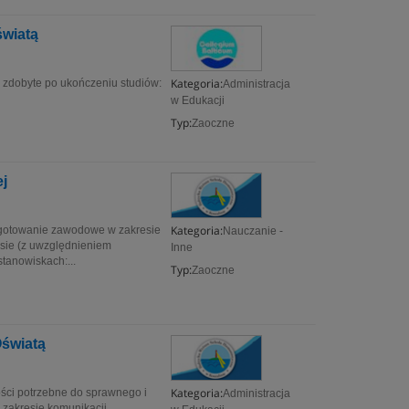
światą
Kategoria:
 zdobyte po ukończeniu studiów:
Administracja
w Edukacji
Typ:
Zaoczne
ej
Kategoria:
ygotowanie zawodowe w zakresie
Nauczanie -
esie (z uwzględnieniem
Inne
tanowiskach:...
Typ:
Zaoczne
Oświatą
Kategoria:
ości potrzebne do sprawnego i
Administracja
 zakresie komunikacji