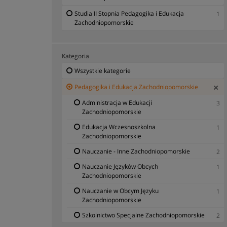
Studia II Stopnia Pedagogika i Edukacja
1
Zachodniopomorskie
Kategoria
Wszystkie kategorie
Pedagogika i Edukacja Zachodniopomorskie
Administracja w Edukacji
3
Zachodniopomorskie
Edukacja Wczesnoszkolna
1
Zachodniopomorskie
Nauczanie - Inne Zachodniopomorskie
2
Nauczanie Języków Obcych
1
Zachodniopomorskie
Nauczanie w Obcym Języku
1
Zachodniopomorskie
Szkolnictwo Specjalne Zachodniopomorskie
2