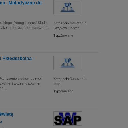
ne i Metodyczne do
Kategoria:
lskiego „Young Learns” Studia
Nauczanie
 tylko metodyczne do nauczania
Języków Obcych
Typ:
Zaoczne
 Przedszkolna -
Kategoria:
Ukończenie studiów pozwoli
Nauczanie -
zkolnej i wczesnoszkolnej.
Inne
h...
Typ:
Zaoczne
światą
ie