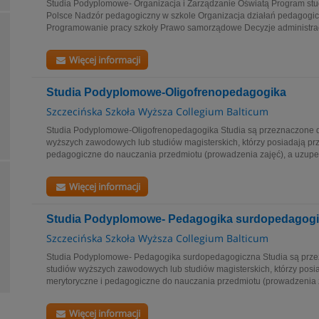
Studia Podyplomowe- Organizacja i Zarządzanie Oświatą Program st
Polsce Nadzór pedagogiczny w szkole Organizacja działań pedagog
Programowanie pracy szkoły Prawo samorządowe Decyzje administracy
Więcej informacji
Studia Podyplomowe-Oligofrenopedagogika
Szczecińska Szkoła Wyższa Collegium Balticum
Studia Podyplomowe-Oligofrenopedagogika Studia są przeznaczone 
wyższych zawodowych lub studiów magisterskich, którzy posiadają pr
pedagogiczne do nauczania przedmiotu (prowadzenia zajęć), a uzupeł
Więcej informacji
Studia Podyplomowe- Pedagogika surdopedagog
Szczecińska Szkoła Wyższa Collegium Balticum
Studia Podyplomowe- Pedagogika surdopedagogiczna Studia są prz
studiów wyższych zawodowych lub studiów magisterskich, którzy posi
merytoryczne i pedagogiczne do nauczania przedmiotu (prowadzenia za
Więcej informacji