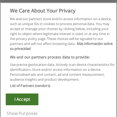
We Care About Your Privacy
We and our partners store and/or access information on a device,
such as unique IDs in cookies to process personal data. You may
accept or manage your choices by clicking below, including your
right to object where legitimate interest is used, or at any time in
the privacy policy page. These choices will be signaled to our
partners and will not affect browsing data.
Más información sobre
su privacidad
We and our partners process data to provide:
Use precise geolocation data. Actively scan device characteristics for
identification. Store and/or access information on a device.
Regulamin
Personalised ads and content, ad and content measurement,
audience insights and product development.
Polityka ochrony danych osobowych
List of Partners (vendors)
Kontakt z Educaedu
I Accept
Copyright © Educaedu Business S.L. - CIF : B-95610580: -
www.educaedu.pl
Show Purposes