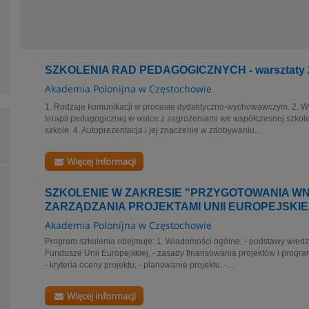
SZKOLENIA RAD PEDAGOGICZNYCH - warsztaty 2
Akademia Polonijna w Częstochowie
1. Rodzaje komunikacji w procesie dydaktyczno-wychowawczym. 2. W
terapii pedagogicznej w walce z zagrożeniami we współczesnej szkol
szkole. 4. Autoprezentacja i jej znaczenie w zdobywaniu...
Więcej informacji
SZKOLENIE W ZAKRESIE "PRZYGOTOWANIA WN
ZARZĄDZANIA PROJEKTAMI UNII EUROPEJSKIE
Akademia Polonijna w Częstochowie
Program szkolenia obejmuje: 1. Wiadomości ogólne: - podstawy wiedzy 
Fundusze Unii Europejskiej, - zasady finansowania projektów i progra
- kryteria oceny projektu, - planowanie projektu, -...
Więcej informacji