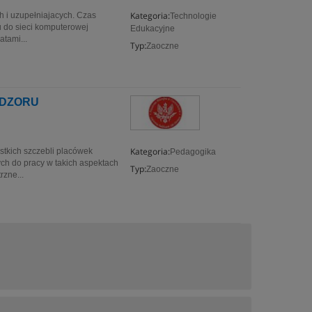
Kategoria:
h i uzupełniajacych. Czas
Technologie
u do sieci komputerowej
Edukacyjne
atami...
Typ:
Zaoczne
ADZORU
Kategoria:
stkich szczebli placówek
Pedagogika
ch do pracy w takich aspektach
Typ:
Zaoczne
rzne...