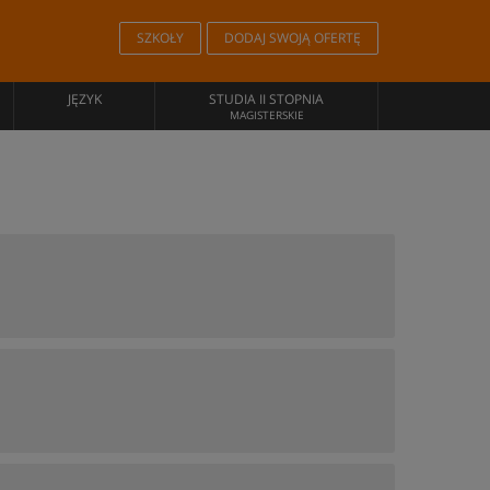
SZKOŁY
DODAJ SWOJĄ OFERTĘ
JĘZYK
STUDIA II STOPNIA
MAGISTERSKIE