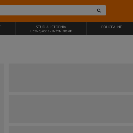
E
STUDIA I STOPNIA
POLICEALNE
LICENCJACKIE / INŻYNIERSKIE