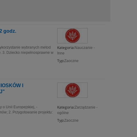
 godz.
Kategoria:
ykorzystanie wybranych metod
Nauczanie -
e. 3. Dziecko niepełnosprawne w
Inne
Typ:
Zaoczne
IOSKÓW I
J"
Kategoria:
o Unii Europejskiej, -
Zarządzanie -
mów; 2. Przygotowanie projektu:
ogólne
Typ:
Zaoczne