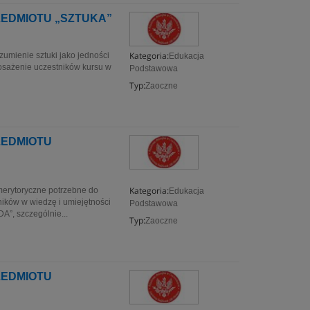
ZEDMIOTU „SZTUKA”
Kategoria:
ozumienie sztuki jako jedności
Edukacja
posażenie uczestników kursu w
Podstawowa
Typ:
Zaoczne
ZEDMIOTU
Kategoria:
merytoryczne potrzebne do
Edukacja
ików w wiedzę i umiejętności
Podstawowa
”, szczególnie...
Typ:
Zaoczne
ZEDMIOTU