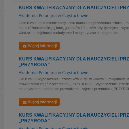
KURS KWALIFIKACYJNY DLA NAUCZYCIELI PR
Akademia Polonijna w Częstochowie
Cele kursu: - rozumienie istoty i celu nauczania przedmiotu sztuka, - r
mimo różnorodności jej form, gatunków i środków artystycznych, - wy
wiedzę i umiejętności metodyczne i merytoryczne niezbędne do...
Więcej informacji
KURS KWALIFIKACYJNY DLA NAUCZYCIELI PR
„PRZYRODA”
Akademia Polonijna w Częstochowie
Cel kursu: - Wyposażenie uczestników kursu w wiedzę i umiejętności 
prowadzenia zajęć z przedmiotu „PRZYRODA”. - Wyposażenie uczestn
metodyczne potrzebne do prowadzenia zajęci z przedmiotu „PRZYRODA
Więcej informacji
KURS KWALIFIKACYJNY DLA NAUCZYCIELI PR
„PRZYRODA”
Akademia Polonijna w Częstochowie