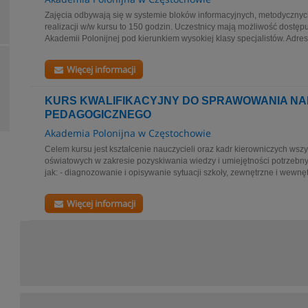
Zajęcia odbywają się w systemie bloków informacyjnych, metodycznyc
realizacji w/w kursu to 150 godzin. Uczestnicy mają możliwość dostęp
Akademii Polonijnej pod kierunkiem wysokiej klasy specjalistów. Adres
Więcej informacji
KURS KWALIFIKACYJNY DO SPRAWOWANIA N
PEDAGOGICZNEGO
Akademia Polonijna w Częstochowie
Celem kursu jest kształcenie nauczycieli oraz kadr kierowniczych wszy
oświatowych w zakresie pozyskiwania wiedzy i umiejętności potrzebny
jak: - diagnozowanie i opisywanie sytuacji szkoły, zewnętrzne i wewnęt
Więcej informacji