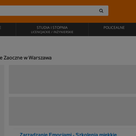
E
STUDIA I STOPNIA
POLICEALNE
LICENCJACKIE / INŻYNIERSKIE
jne Zaoczne w Warszawa
Zarządzanie Emocjami - Szkolenia miękkie