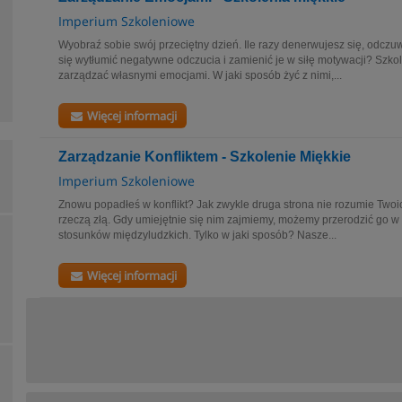
Imperium Szkoleniowe
Wyobraź sobie swój przeciętny dzień. Ile razy denerwujesz się, odczuw
się wytłumić negatywne odczucia i zamienić je w siłę motywacji? Szko
zarządzać własnymi emocjami. W jaki sposób żyć z nimi,...
Więcej informacji
Zarządzanie Konfliktem - Szkolenie Miękkie
Imperium Szkoleniowe
Znowu popadłeś w konflikt? Jak zwykle druga strona nie rozumie Twoich
rzeczą złą. Gdy umiejętnie się nim zajmiemy, możemy przerodzić go w ź
stosunków międzyludzkich. Tylko w jaki sposób? Nasze...
Więcej informacji