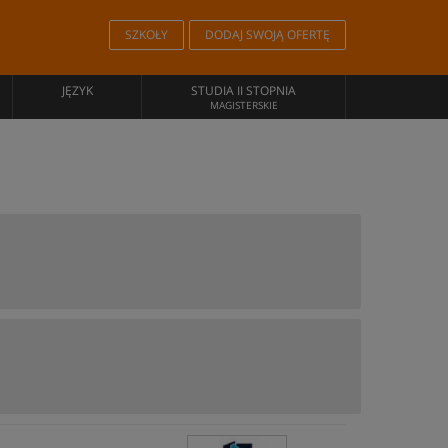
SZKOŁY
DODAJ SWOJĄ OFERTĘ
JĘZYK
STUDIA II STOPNIA
MAGISTERSKIE