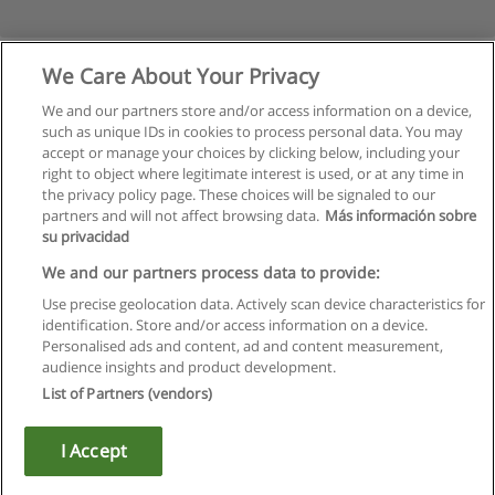
We Care About Your Privacy
We and our partners store and/or access information on a device,
such as unique IDs in cookies to process personal data. You may
accept or manage your choices by clicking below, including your
right to object where legitimate interest is used, or at any time in
the privacy policy page. These choices will be signaled to our
partners and will not affect browsing data.
Más información sobre
su privacidad
Regulamin
We and our partners process data to provide:
Use precise geolocation data. Actively scan device characteristics for
Polityka ochrony danych osobowych
identification. Store and/or access information on a device.
Personalised ads and content, ad and content measurement,
Kontakt z Educaedu
audience insights and product development.
List of Partners (vendors)
Copyright © Educaedu Business S.L. - CIF : B-95610580: -
www.educaedu.pl
I Accept