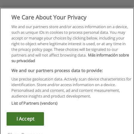
We Care About Your Privacy
We and our partners store and/or access information on a device,
such as unique IDs in cookies to process personal data. You may
accept or manage your choices by clicking below, including your
right to object where legitimate interest is used, or at any time in
the privacy policy page. These choices will be signaled to our
partners and will not affect browsing data.
Más información sobre
su privacidad
We and our partners process data to provide:
Use precise geolocation data. Actively scan device characteristics for
identification. Store and/or access information on a device.
Regulamin
Personalised ads and content, ad and content measurement,
audience insights and product development.
Polityka ochrony danych osobowych
List of Partners (vendors)
Kontakt z Educaedu
I Accept
Copyright © Educaedu Business S.L. - CIF : B-95610580: -
www.educaedu.pl