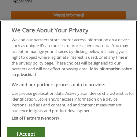
Typ:
Zaoczne
Więcej informacji
We Care About Your Privacy
We and our partners store and/or access information on a device,
such as unique IDs in cookies to process personal data. You may
accept or manage your choices by clicking below, including your
right to object where legitimate interest is used, or at any time in
the privacy policy page. These choices will be signaled to our
partners and will not affect browsing data.
Más información sobre
su privacidad
Regulamin
We and our partners process data to provide:
Use precise geolocation data. Actively scan device characteristics for
Polityka ochrony danych osobowych
identification. Store and/or access information on a device.
Personalised ads and content, ad and content measurement,
Kontakt z Educaedu
audience insights and product development.
List of Partners (vendors)
Copyright © Educaedu Business S.L. - CIF : B-95610580: -
www.educaedu.pl
I Accept