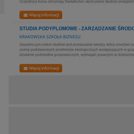
Uczestnicy kursu otrzymają Świadectwo ukończenia studiów podyplom
Więcej informacji
STUDIA PODYPLOMOWE - ZARZĄDZANIE ŚRO
KRAKOWSKA SZKOŁA BIZNESU
Zasadniczym celem studiów jest przekazanie wiedzy, która umożliwi u
ocenę podstawowych problemów ekologicznych występujących w gosp
działanie podmiotów gospodarczych, wymagań prawnych w dziedzinie 
Więcej informacji