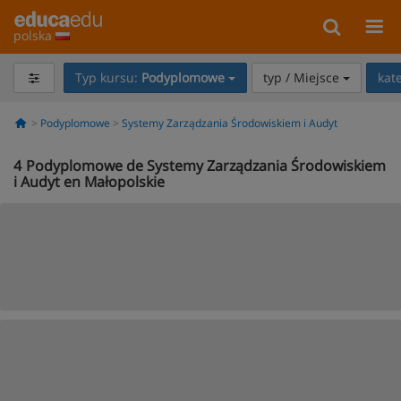
polska
Typ kursu:
Podyplomowe
typ / Miejsce
kat
Podyplomowe
Systemy Zarządzania Środowiskiem i Audyt
4
Podyplomowe de Systemy Zarządzania Środowiskiem
i Audyt en Małopolskie