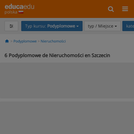
polska
Typ kursu:
Podyplomowe
typ / Miejsce
kat
Podyplomowe
Nieruchomości
6
Podyplomowe de Nieruchomości en Szczecin