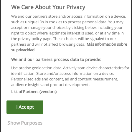
We Care About Your Privacy
We and our partners store and/or access information on a device,
such as unique IDs in cookies to process personal data. You may
accept or manage your choices by clicking below, including your
right to object where legitimate interest is used, or at any time in
the privacy policy page. These choices will be signaled to our
partners and will not affect browsing data.
Más información sobre
su privacidad
We and our partners process data to provide:
Use precise geolocation data. Actively scan device characteristics for
identification. Store and/or access information on a device.
Regulamin
Personalised ads and content, ad and content measurement,
audience insights and product development.
Polityka ochrony danych osobowych
List of Partners (vendors)
Kontakt z Educaedu
I Accept
Copyright © Educaedu Business S.L. - CIF : B-95610580: -
www.educaedu.pl
Show Purposes